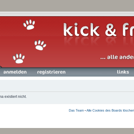
nmelden
Registrieren
Links
 existiert nicht.
Das Team
•
Alle Cookies des Boards lösche