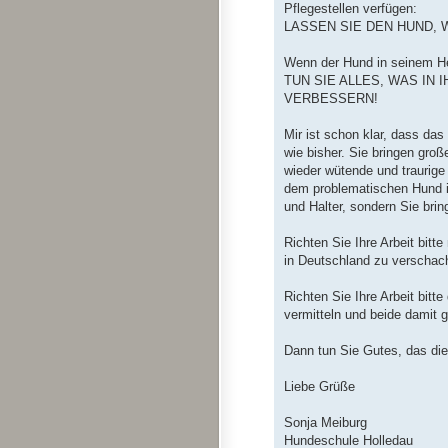
Pflegestellen verfügen:
LASSEN SIE DEN HUND, W
Wenn der Hund in seinem H
TUN SIE ALLES, WAS IN
VERBESSERN!
Mir ist schon klar, dass das
wie bisher. Sie bringen gro
wieder wütende und traurig
dem problematischen Hund i
und Halter, sondern Sie bring
Richten Sie Ihre Arbeit bitt
in Deutschland zu verschac
Richten Sie Ihre Arbeit bit
vermitteln und beide damit 
Dann tun Sie Gutes, das di
Liebe Grüße
Sonja Meiburg
Hundeschule Holledau