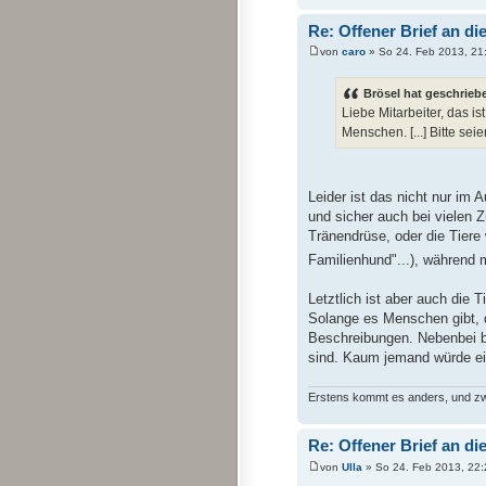
Re: Offener Brief an di
von
caro
» So 24. Feb 2013, 21
Brösel hat geschrieb
Liebe Mitarbeiter, das i
Menschen. [...] Bitte sei
Leider ist das nicht nur im 
und sicher auch bei vielen 
Tränendrüse, oder die Tiere
Familienhund"...), während 
Letztlich ist aber auch die 
Solange es Menschen gibt, d
Beschreibungen. Nebenbei b
sind. Kaum jemand würde ei
Erstens kommt es anders, und zwe
Re: Offener Brief an di
von
Ulla
» So 24. Feb 2013, 22: