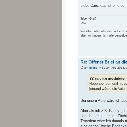
Liebe Caro, das ist eine ec
lieben Gruß
Ulla
Wir leben alle unter demselben H
aber wir haben nicht alle denselb
Re: Offener Brief an di
von
Brösel
» So 24. Feb 2013, 
caro hat geschrieben
Nebenbei bemerkt muss i
jemand würde ein Auto 
Bei einem Auto wäre ich auc
Aber als ich z.B. Fanny ges
das das keine seriöse Zücht
Trotzdem wäre ich damals n
eine ganze Woche Bedenkzei