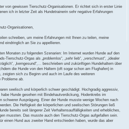
ter von gewissen Tierschutz-Organisationen. Er richtet sich in erster Linie
enen ich in letzter Zeit als Hundetrainerin sehr negative Erfahrungen
hutz-Organisationen,
eilen schreiben, um meine Erfahrungen mit Ihnen zu teilen, meine
d eindringlich an Sie zu appellieren.
zten Monaten zu folgenden Szenarien: Im Internet wurden Hunde auf den
-Tierschutz-Orgas als „problemlos“, „sehr lieb“, „verschmust“, „idealer
rträglich“, „kerngesund“,… beschrieben und zukünftigen Hundehaltern über
chdem die Hunde von den Haltern (oft sogar schon am Flughafen) in
zeigten sich zu Beginn und auch im Laufe des weiteren
 Probleme ab.
en seelisch und körperlich schwer geschädigt. Hochgradig aggressiv,
Ich habe Hunde gesehen mit Bindehautverdickung, Hodenkrebs im
in schwerer Ausprägung. Einer der Hunde musste wenige Wochen nach
werden. Die Heftigkeit der körperlichen und seelischen Störungen ließ
unde bereits seit längerer Zeit Verhaltensauffälligkeiten und erhebliches,
igen mussten. Das musste auch den Tierschutz-Orgas aufgefallen sein.
für einen Hund aus zweiter Hand entschieden haben, wurde das aber