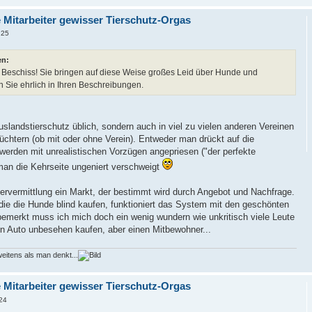
e Mitarbeiter gewisser Tierschutz-Orgas
:25
en:
st Beschiss! Sie bringen auf diese Weise großes Leid über Hunde und
en Sie ehrlich in Ihren Beschreibungen.
Auslandstierschutz üblich, sondern auch in viel zu vielen anderen Vereinen
Züchtern (ob mit oder ohne Verein). Entweder man drückt auf die
 werden mit unrealistischen Vorzügen angepriesen ("der perfekte
man die Kehrseite ungeniert verschweigt
Tiervermittlung ein Markt, der bestimmt wird durch Angebot und Nachfrage.
ie die Hunde blind kaufen, funktioniert das System mit den geschönten
emerkt muss ich mich doch ein wenig wundern wie unkritisch viele Leute
n Auto unbesehen kaufen, aber einen Mitbewohner...
itens als man denkt...
e Mitarbeiter gewisser Tierschutz-Orgas
24