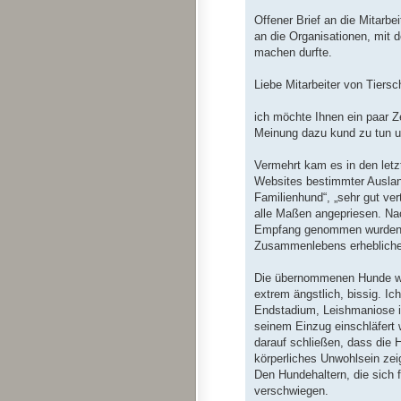
Offener Brief an die Mitarbei
an die Organisationen, mit d
machen durfte.
Liebe Mitarbeiter von Tiersc
ich möchte Ihnen ein paar Z
Meinung dazu kund zu tun un
Vermehrt kam es in den let
Websites bestimmter Auslands
Familienhund“, „sehr gut ve
alle Maßen angepriesen. Na
Empfang genommen wurden, 
Zusammenlebens erhebliche
Die übernommenen Hunde war
extrem ängstlich, bissig. 
Endstadium, Leishmaniose 
seinem Einzug einschläfert 
darauf schließen, dass die H
körperliches Unwohlsein ze
Den Hundehaltern, die sich 
verschwiegen.