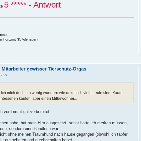
5 ***** - Antwort
hte
immel,
en Horizont (K. Adenauer)
e Mitarbeiter gewisser Tierschutz-Orgas
22:29
:
ch mich doch ein wenig wundern wie unkritisch viele Leute sind. Kaum
unbesehen kaufen, aber einen Mitbewohner...
h verdammt gut vorbereitet.
ehen habe, hat mein Hirn ausgesetzt, sonst hätte ich merken müssen,
erin, sondern eine Händlerin war.
icht ohne meinen Traumhund nach hause gegangen (obwohl ich tapfer
t ausgebeten und durchgehalten habe).