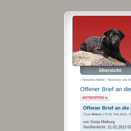
Foren-Übersicht
A
‹
Tierisches Allerlei
‹
Tierschutz und Ti
Offener Brief an di
Antwort schreiben
Offener Brief an die
von
Brösel
» Fr 22. Feb 2013, 1
von Sonja Meiburg
Veröffentlicht: 21.02.2013 0