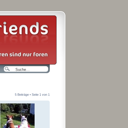
5 Beiträge • Seite
1
von
1