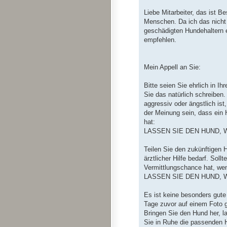
Liebe Mitarbeiter, das ist 
Menschen. Da ich das nicht 
geschädigten Hundehaltern 
empfehlen.
Mein Appell an Sie:
Bitte seien Sie ehrlich in I
Sie das natürlich schreiben
aggressiv oder ängstlich ist
der Meinung sein, dass ein 
hat:
LASSEN SIE DEN HUND, W
Teilen Sie den zukünftigen H
ärztlicher Hilfe bedarf. Sol
Vermittlungschance hat, wen
LASSEN SIE DEN HUND, W
Es ist keine besonders gute
Tage zuvor auf einem Foto 
Bringen Sie den Hund her, l
Sie in Ruhe die passenden H