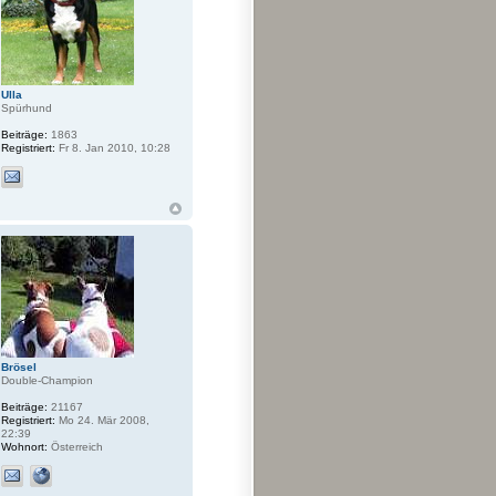
Ulla
Spürhund
Beiträge:
1863
Registriert:
Fr 8. Jan 2010, 10:28
Brösel
Double-Champion
Beiträge:
21167
Registriert:
Mo 24. Mär 2008,
22:39
Wohnort:
Österreich