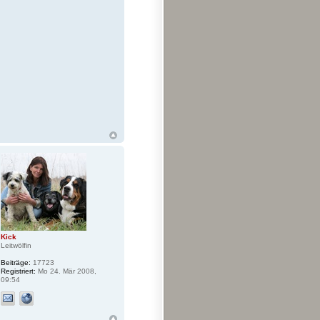
Kick
Leitwölfin
Beiträge:
17723
Registriert:
Mo 24. Mär 2008,
09:54