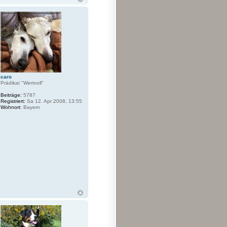
caro
Prädikat "Wertvoll"
Beiträge:
5787
Registriert:
Sa 12. Apr 2008, 13:55
Wohnort:
Bayern