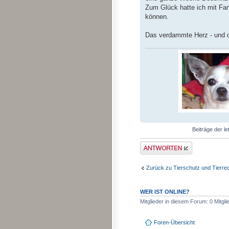
Zum Glück hatte ich mit Fan
können.
Das verdammte Herz - und da
Beiträge der le
Antwort schreiben
Zurück zu Tierschutz und Tierre
WER IST ONLINE?
Mitglieder in diesem Forum: 0 Mitgl
Foren-Übersicht