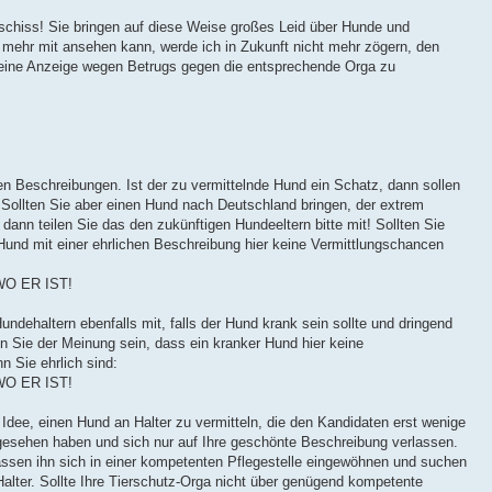
Beschiss! Sie bringen auf diese Weise großes Leid über Hunde und
mehr mit ansehen kann, werde ich in Zukunft nicht mehr zögern, den
eine Anzeige wegen Betrugs gegen die entsprechende Orga zu
hren Beschreibungen. Ist der zu vermittelnde Hund ein Schatz, dann sollen
. Sollten Sie aber einen Hund nach Deutschland bringen, der extrem
, dann teilen Sie das den zukünftigen Hundeeltern bitte mit! Sollten Sie
Hund mit einer ehrlichen Beschreibung hier keine Vermittlungschancen
O ER IST!
undehaltern ebenfalls mit, falls der Hund krank sein sollte und dringend
lten Sie der Meinung sein, dass ein kranker Hund hier keine
n Sie ehrlich sind:
O ER IST!
 Idee, einen Hund an Halter zu vermitteln, die den Kandidaten erst wenige
gesehen haben und sich nur auf Ihre geschönte Beschreibung verlassen.
assen ihn sich in einer kompetenten Pflegestelle eingewöhnen und suchen
alter. Sollte Ihre Tierschutz-Orga nicht über genügend kompetente