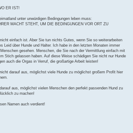
O ER IST!
eimatland unter unwürdigen Bedingungen leben muss:
 IHRER MACHT STEHT, UM DIE BEDINGUNGEN VOR ORT ZU
 nicht einfach ist. Aber Sie tun nichts Gutes, wenn Sie so weiterarbeiten
ßes Leid über Hunde und Halter. Ich habe in den letzten Monaten immer
e Menschen gesehen. Menschen, die Sie nach der Vermittlung einfach mit
m Stich gelassen haben. Auf diese Weise schädigen Sie nicht nur Hunde
en auch die Orgas in Verruf, die großartige Arbeit leisten!
e nicht darauf aus, möglichst viele Hunde zu möglichst großem Profit hier
hern.
te darauf aus, möglichst vielen Menschen den perfekt passenden Hund zu
glücklich zu machen!
esen Namen auch verdient!