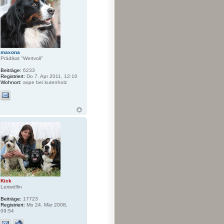
maxona
Prädikat "Wertvoll"
Beiträge:
6233
Registriert:
Do 7. Apr 2011, 12:10
Wohnort:
aspe bei kutenholz
Kick
Leitwölfin
Beiträge:
17723
Registriert:
Mo 24. Mär 2008,
09:54