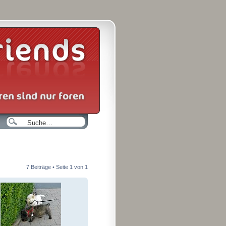
7 Beiträge • Seite
1
von
1