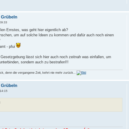
s Grübeln
09:33
llen Ernstes, was geht hier eigentlich ab?
nschen, um auf solche Ideen zu kommen und dafür auch noch einen
?
amt - pfui
 Gesetzgebung lässt sich hier auch noch zeitnah was einfallen, um
unterbinden, sondern auch zu bestrafen!!!
ck, denn die vergangene Zeit, kehrt nie mehr zurück...
s Grübeln
14:15
: