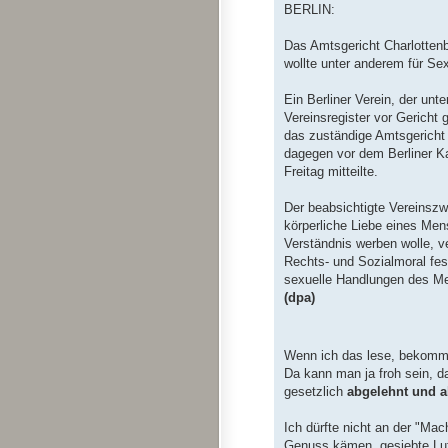
BERLIN:
Das Amtsgericht Charlottenb
wollte unter anderem für Sex
Ein Berliner Verein, der unte
Vereinsregister vor Gericht
das zuständige Amtsgericht
dagegen vor dem Berliner Ka
Freitag mitteilte.
Der beabsichtigte Vereinszwe
körperliche Liebe eines Me
Verständnis werben wolle, v
Rechts- und Sozialmoral fe
sexuelle Handlungen des Men
(dpa)
Wenn ich das lese, bekomm
Da kann man ja froh sein, 
gesetzlich
abgelehnt und al
Ich dürfte nicht an der "Mac
Genuss kämen, gesiebte Luf