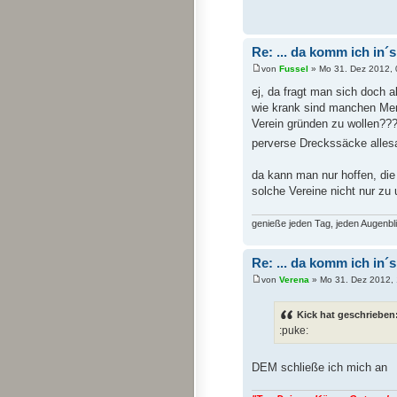
Re: ... da komm ich in´
von
Fussel
» Mo 31. Dez 2012, 
ej, da fragt man sich doch a
wie krank sind manchen Me
Verein gründen zu wollen??
perverse Dreckssäcke alles
da kann man nur hoffen, die
solche Vereine nicht nur zu 
genieße jeden Tag, jeden Augenbli
Re: ... da komm ich in´
von
Verena
» Mo 31. Dez 2012, 
Kick hat geschrieben
:puke:
DEM schließe ich mich an