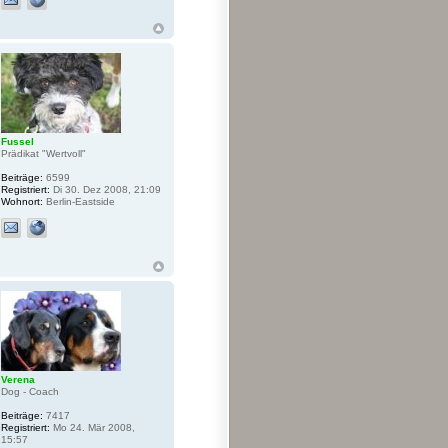
Fussel
Prädikat "Wertvoll"
Beiträge:
6599
Registriert:
Di 30. Dez 2008, 21:09
Wohnort:
Berlin-Eastside
Verena
Dog - Coach
Beiträge:
7417
Registriert:
Mo 24. Mär 2008,
15:57