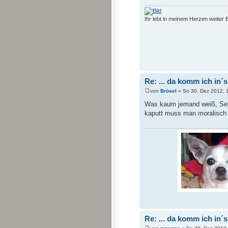
Ihr lebt in meinem Herzen weiter 
Re: ... da komm ich in´
von
Brösel
» So 30. Dez 2012, 
Was kaum jemand weiß, Sex m
kaputt muss man moralisch
Re: ... da komm ich in´