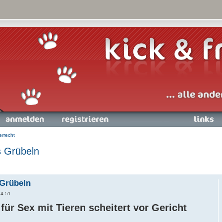
nmelden
Registrieren
Links
errecht
s Grübeln
 Grübeln
14:51
für Sex mit Tieren scheitert vor Gericht