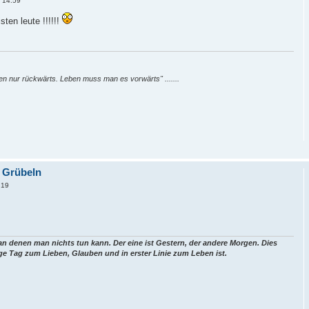
 14:59
ten leute !!!!!!
en nur rückwärts. Leben muss man es vorwärts" .......
s Grübeln
:19
 an denen man nichts tun kann. Der eine ist Gestern, der andere Morgen. Dies
ige Tag zum Lieben, Glauben und in erster Linie zum Leben ist.