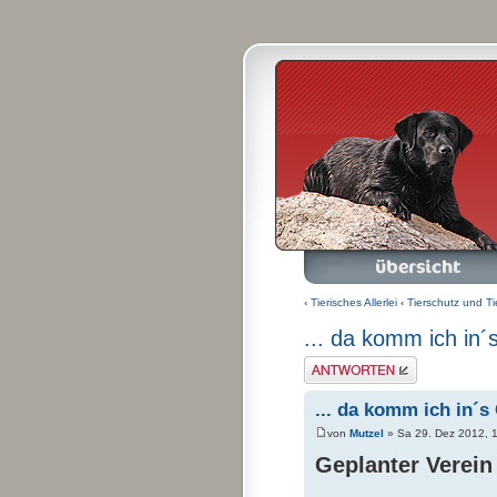
Foren-Übersicht
A
‹
Tierisches Allerlei
‹
Tierschutz und Ti
... da komm ich in´
Antwort schreiben
... da komm ich in´s
von
Mutzel
» Sa 29. Dez 2012, 
Geplanter Verein 