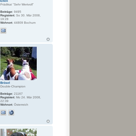
Ellen
Prädikat "Sehr Wertvoll"
Beiträge:
9495
Registriert:
So 30. Mär 2008,
19:28
Wohnort:
44809 Bochum
Brösel
Double-Champion
Beiträge:
21167
Registriert:
Mo 24. Mär 2008,
22:39
Wohnort:
Österreich