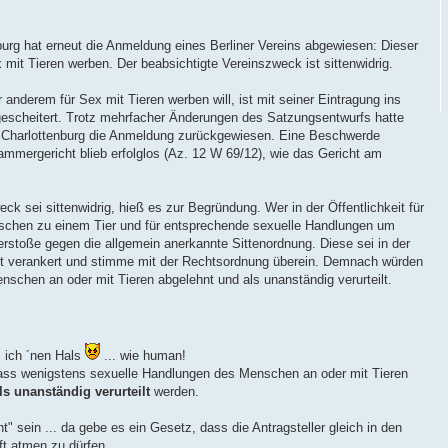
urg hat erneut die Anmeldung eines Berliner Vereins abgewiesen: Dieser
 mit Tieren werben. Der beabsichtigte Vereinszweck ist sittenwidrig.
r anderem für Sex mit Tieren werben will, ist mit seiner Eintragung ins
 gescheitert. Trotz mehrfacher Änderungen des Satzungsentwurfs hatte
 Charlottenburg die Anmeldung zurückgewiesen. Eine Beschwerde
mmergericht blieb erfolglos (Az. 12 W 69/12), wie das Gericht am
ck sei sittenwidrig, hieß es zur Begründung. Wer in der Öffentlichkeit für
nschen zu einem Tier und für entsprechende sexuelle Handlungen um
erstoße gegen die allgemein anerkannte Sittenordnung. Diese sei in der
st verankert und stimme mit der Rechtsordnung überein. Demnach würden
schen an oder mit Tieren abgelehnt und als unanständig verurteilt.
 ich ´nen Hals
... wie human!
dass wenigstens sexuelle Handlungen des Menschen an oder mit Tieren
s unanständig verurteilt
werden.
ht" sein ... da gebe es ein Gesetz, dass die Antragsteller gleich in den
t atmen zu dürfen.