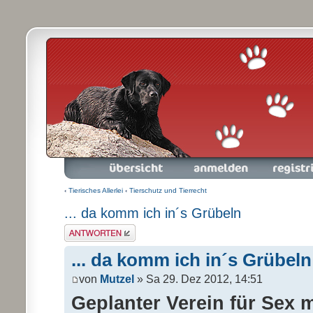
Foren-Übersicht
Anmelden
Registrieren
‹
Tierisches Allerlei
‹
Tierschutz und Tierrecht
... da komm ich in´s Grübeln
Antwort schreiben
... da komm ich in´s Grübeln
von
Mutzel
» Sa 29. Dez 2012, 14:51
Geplanter Verein für Sex m