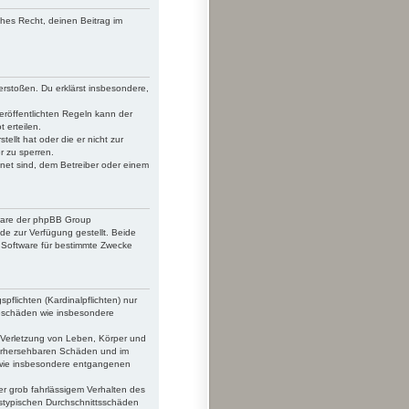
iches Recht, deinen Beitrag im
verstoßen. Du erklärst insbesondere,
röffentlichten Regeln kann der
 erteilen.
ellt hat oder die er nicht zur
r zu sperren.
net sind, dem Betreiber oder einem
tware der phpBB Group
e zur Verfügung gestellt. Beide
 Software für bestimmte Zwecke
flichten (Kardinalpflichten) nur
lgeschäden wie insbesondere
 Verletzung von Leben, Körper und
 vorhersehbaren Schäden und im
n wie insbesondere entgangenen
r grob fahrlässigem Verhalten des
gstypischen Durchschnittsschäden