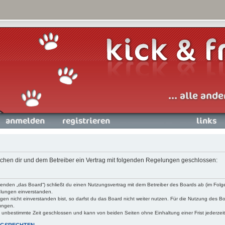
nmelden
Registrieren
Links
wischen dir und dem Betreiber ein Vertrag mit folgenden Regelungen geschlossen:
olgenden „das Board“) schließt du einen Nutzungsvertrag mit dem Betreiber des Boards ab (im Folge
lungen einverstanden.
n nicht einverstanden bist, so darfst du das Board nicht weiter nutzen. Für die Nutzung des Boa
lungen.
f unbestimmte Zeit geschlossen und kann von beiden Seiten ohne Einhaltung einer Frist jederzei