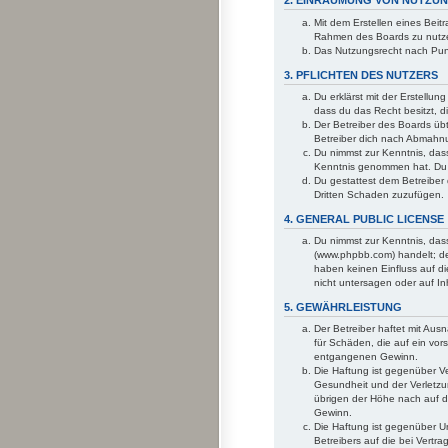
2. EINRÄUMUNG VON NUTZU
Mit dem Erstellen eines Beitr
Rahmen des Boards zu nutz
Das Nutzungsrecht nach Pun
3. PFLICHTEN DES NUTZERS
Du erklärst mit der Erstellun
dass du das Recht besitzt, d
Der Betreiber des Boards üb
Betreiber dich nach Abmahnu
Du nimmst zur Kenntnis, dass 
Kenntnis genommen hat. Du g
Du gestattest dem Betreiber
Dritten Schaden zuzufügen.
4. GENERAL PUBLIC LICENSE
Du nimmst zur Kenntnis, das
(www.phpbb.com) handelt; de
haben keinen Einfluss auf d
nicht untersagen oder auf In
5. GEWÄHRLEISTUNG
Der Betreiber haftet mit Aus
für Schäden, die auf ein vor
entgangenen Gewinn.
Die Haftung ist gegenüber V
Gesundheit und der Verletzun
übrigen der Höhe nach auf d
Gewinn.
Die Haftung ist gegenüber U
Betreibers auf die bei Vert