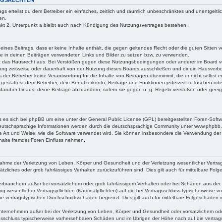
NGSRECHTEN
ags erteilst du dem Betreiber ein einfaches, zeitlich und räumlich unbeschränktes und unentgeltl
en.
kt 2, Unterpunkt a bleibt auch nach Kündigung des Nutzungsvertrages bestehen.
g eines Beitrags, dass er keine Inhalte enthält, die gegen geltendes Recht oder die guten Sitten 
ie in deinen Beiträgen verwendeten Links und Bilder zu setzen bzw. zu verwenden.
t das Hausrecht aus. Bei Verstößen gegen diese Nutzungsbedingungen oder anderer im Board ve
ng zeitweise oder dauerhaft von der Nutzung dieses Boards ausschließen und dir ein Hausverbot
der Betreiber keine Verantwortung für die Inhalte von Beiträgen übernimmt, die er nicht selbst erst
estattest dem Betreiber, dein Benutzerkonto, Beiträge und Funktionen jederzeit zu löschen ode
 darüber hinaus, deine Beiträge abzuändern, sofern sie gegen o. g. Regeln verstoßen oder geeig
s es sich bei phpBB um eine unter der General Public License (GPL) bereitgestellten Foren-Sof
utschsprachige Informationen werden durch die deutschsprachige Community unter www.phpbb.d
ie Art und Weise, wie die Software verwendet wird. Sie können insbesondere die Verwendung der
halte fremder Foren Einfluss nehmen.
nahme der Verletzung von Leben, Körper und Gesundheit und der Verletzung wesentlicher Vertragsp
sätzliches oder grob fahrlässiges Verhalten zurückzuführen sind. Dies gilt auch für mittelbare Fo
erbrauchern außer bei vorsätzlichem oder grob fahrlässigem Verhalten oder bei Schäden aus der
g wesentlicher Vertragspflichten (Kardinalpflichten) auf die bei Vertragsschluss typischerweise
ie vertragstypischen Durchschnittsschäden begrenzt. Dies gilt auch für mittelbare Folgeschäde
nternehmern außer bei der Verletzung von Leben, Körper und Gesundheit oder vorsätzlichem ode
ragsschluss typischerweise vorhersehbaren Schäden und im Übrigen der Höhe nach auf die vertra