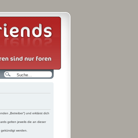
nden „Betreiber“) und erklärst dich
rds gelten jeweils die an dieser
t gekündigt werden.