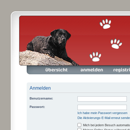
Foren-Übersicht
Anmelden
Registrieren
Anmelden
Benutzername:
Passwort:
Ich habe mein Passwort vergessen
Die Aktivierungs-E-Mail erneut sende
Mich bei jedem Besuch automati