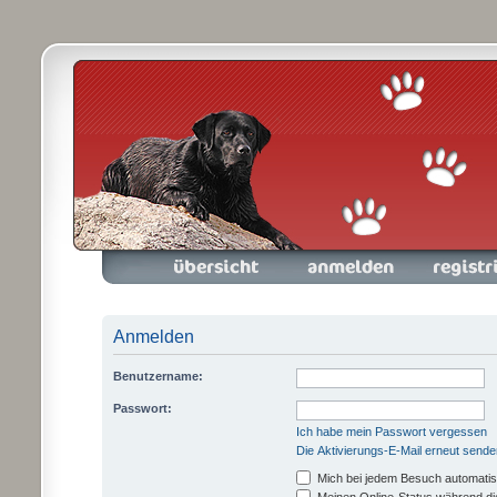
Foren-Übersicht
Anmelden
Registrieren
Anmelden
Benutzername:
Passwort:
Ich habe mein Passwort vergessen
Die Aktivierungs-E-Mail erneut sende
Mich bei jedem Besuch automati