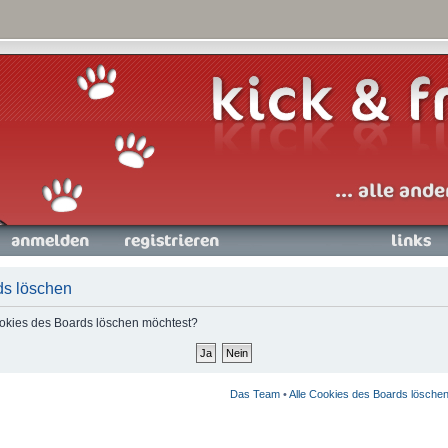
nmelden
Registrieren
Links
ds löschen
Cookies des Boards löschen möchtest?
Das Team
•
Alle Cookies des Boards lösche