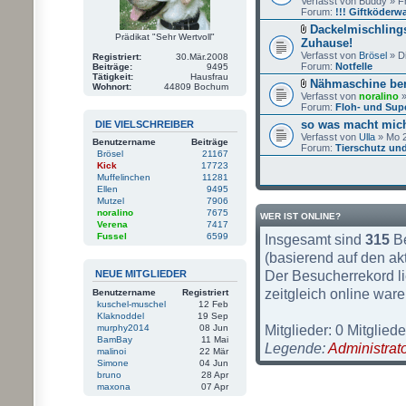
Verfasst von Buddy » F
Forum:
!!! Giftköderw
Dackelmischling
Prädikat "Sehr Wertvoll"
Zuhause!
Verfasst von
Brösel
» Di
Registriert:
30.Mär.2008
Forum:
Notfelle
Beiträge:
9495
Tätigkeit:
Hausfrau
Nähmaschine bern
Wohnort:
44809 Bochum
Verfasst von
noralino
»
Forum:
Floh- und Sup
so was macht mic
DIE VIELSCHREIBER
Verfasst von
Ulla
» Mo 2
Benutzername
Beiträge
Forum:
Tierschutz und
Brösel
21167
Kick
17723
Muffelinchen
11281
Ellen
9495
Mutzel
7906
noralino
7675
WER IST ONLINE?
Verena
7417
Fussel
6599
Insgesamt sind
315
Be
(basierend auf den ak
Der Besucherrekord li
NEUE MITGLIEDER
zeitgleich online ware
Benutzername
Registriert
kuschel-muschel
12 Feb
Klaknoddel
19 Sep
Mitglieder: 0 Mitgliede
murphy2014
08 Jun
BamBay
11 Mai
Legende:
Administrat
malinoi
22 Mär
Simone
04 Jun
bruno
28 Apr
maxona
07 Apr