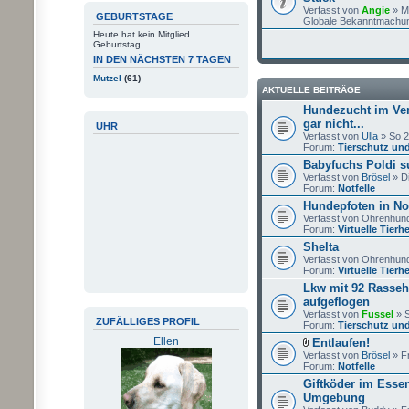
Verfasst von
Angie
» Mo
GEBURTSTAGE
Globale Bekanntmachu
Heute hat kein Mitglied
Geburtstag
IN DEN NÄCHSTEN 7 TAGEN
Mutzel
(61)
AKTUELLE BEITRÄGE
Hundezucht im Vere
gar nicht...
UHR
Verfasst von
Ulla
» So 2
Forum:
Tierschutz und
Babyfuchs Poldi s
Verfasst von
Brösel
» Di
Forum:
Notfelle
Hundepfoten in Not
Verfasst von Ohrenhund
Forum:
Virtuelle Tier
Shelta
Verfasst von Ohrenhund
Forum:
Virtuelle Tier
Lkw mit 92 Rasse
aufgeflogen
Verfasst von
Fussel
» S
ZUFÄLLIGES PROFIL
Forum:
Tierschutz und
Ellen
Entlaufen!
Verfasst von
Brösel
» Fr
Forum:
Notfelle
Giftköder im Esse
Umgebung