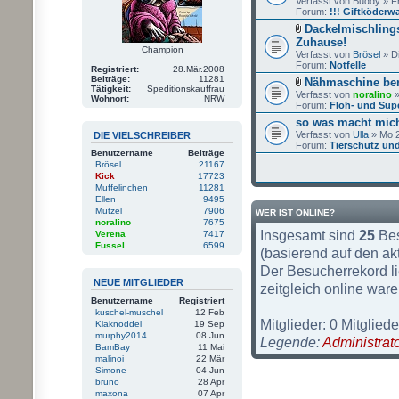
Verfasst von Buddy » F
Forum:
!!! Giftköderw
Dackelmischling
Zuhause!
Champion
Verfasst von
Brösel
» Di
Forum:
Notfelle
Registriert:
28.Mär.2008
Beiträge:
11281
Nähmaschine bern
Tätigkeit:
Speditionskauffrau
Verfasst von
noralino
»
Wohnort:
NRW
Forum:
Floh- und Sup
so was macht mic
Verfasst von
Ulla
» Mo 2
DIE VIELSCHREIBER
Forum:
Tierschutz und
Benutzername
Beiträge
Brösel
21167
Kick
17723
Muffelinchen
11281
Ellen
9495
Mutzel
7906
WER IST ONLINE?
noralino
7675
Insgesamt sind
25
Bes
Verena
7417
Fussel
6599
(basierend auf den ak
Der Besucherrekord li
NEUE MITGLIEDER
zeitgleich online ware
Benutzername
Registriert
kuschel-muschel
12 Feb
Mitglieder: 0 Mitgliede
Klaknoddel
19 Sep
murphy2014
08 Jun
Legende:
Administrat
BamBay
11 Mai
malinoi
22 Mär
Simone
04 Jun
bruno
28 Apr
maxona
07 Apr