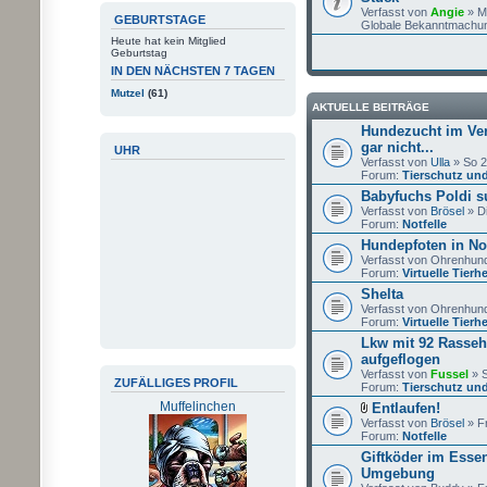
Verfasst von
Angie
» Mo
GEBURTSTAGE
Globale Bekanntmachu
Heute hat kein Mitglied
Geburtstag
IN DEN NÄCHSTEN 7 TAGEN
Mutzel
(61)
AKTUELLE BEITRÄGE
Hundezucht im Vere
gar nicht...
UHR
Verfasst von
Ulla
» So 2
Forum:
Tierschutz und
Babyfuchs Poldi s
Verfasst von
Brösel
» Di
Forum:
Notfelle
Hundepfoten in Not
Verfasst von Ohrenhund
Forum:
Virtuelle Tier
Shelta
Verfasst von Ohrenhund
Forum:
Virtuelle Tier
Lkw mit 92 Rasse
aufgeflogen
Verfasst von
Fussel
» S
ZUFÄLLIGES PROFIL
Forum:
Tierschutz und
Muffelinchen
Entlaufen!
Verfasst von
Brösel
» Fr
Forum:
Notfelle
Giftköder im Esse
Umgebung