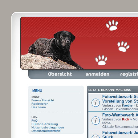
Foren-Übersicht
Anmelden
Registrieren
LETZTE BEKANNTMACHUNG
MENÜ
Fotowettbewerb S
Inhalt
Foren-Übersicht
Vorstellung von Sti
Registrieren
Verfasst von
Kaethe
» D
Das Team
Globale Bekanntmachu
Foto-Wettbewerb A
Hilfe
Verfasst von
Kick
» Mo 
FAQ
05:54
BBCode-Anleitung
Globale Bekanntmachu
Nutzungsbedingungen
Datenschutzrichtlinie
Fotowettbewerb Jul
Stück