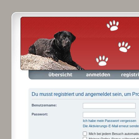
Foren-Übersicht
Anmelden
Registrieren
Du musst registriert und angemeldet sein, um Pr
Benutzername:
Passwort:
Ich habe mein Passwort vergessen
Die Aktivierungs-E-Mail erneut sende
Mich bei jedem Besuch automati