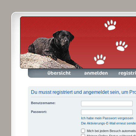
Foren-Übersicht
Anmelden
Registrieren
Du musst registriert und angemeldet sein, um Pr
Benutzername:
Passwort:
Ich habe mein Passwort vergessen
Die Aktivierungs-E-Mail erneut sende
Mich bei jedem Besuch automati