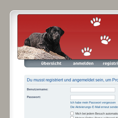
Foren-Übersicht
Anmelden
Registrieren
Du musst registriert und angemeldet sein, um Pr
Benutzername:
Passwort:
Ich habe mein Passwort vergessen
Die Aktivierungs-E-Mail erneut sende
Mich bei jedem Besuch automati