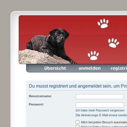
Foren-Übersicht
Anmelden
Registrieren
Du musst registriert und angemeldet sein, um Pr
Benutzername:
Passwort:
Ich habe mein Passwort vergessen
Die Aktivierungs-E-Mail erneut sende
Mich bei jedem Besuch automati