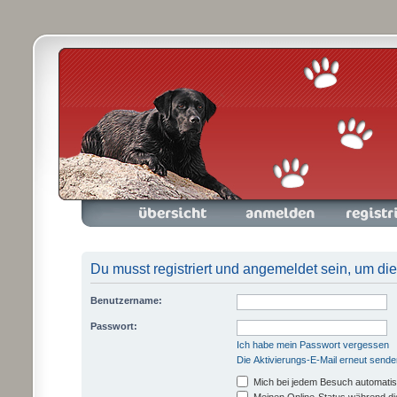
Foren-Übersicht
Anmelden
Registrieren
Du musst registriert und angemeldet sein, um di
Benutzername:
Passwort:
Ich habe mein Passwort vergessen
Die Aktivierungs-E-Mail erneut sende
Mich bei jedem Besuch automati