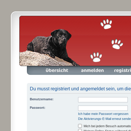
Foren-Übersicht
Anmelden
Registrieren
Du musst registriert und angemeldet sein, um di
Benutzername:
Passwort:
Ich habe mein Passwort vergessen
Die Aktivierungs-E-Mail erneut sende
Mich bei jedem Besuch automati