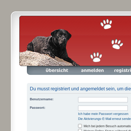
Foren-Übersicht
Anmelden
Registrieren
Du musst registriert und angemeldet sein, um di
Benutzername:
Passwort:
Ich habe mein Passwort vergessen
Die Aktivierungs-E-Mail erneut sende
Mich bei jedem Besuch automati