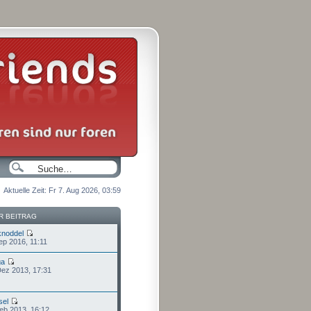
Aktuelle Zeit: Fr 7. Aug 2026, 03:59
R BEITRAG
knoddel
ep 2016, 11:11
ga
Dez 2013, 17:31
sel
Feb 2013, 16:12