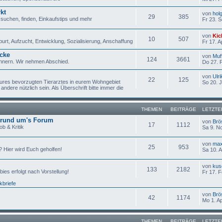
kt
von
hol
29
385
suchen, finden, Einkaufstips und mehr
Fr 23. 
von
Kic
10
507
urt, Aufzucht, Entwicklung, Sozialisierung, Anschaffung
Fr 17. A
cke
von
Muf
124
3661
rinnern. Wir nehmen Abschied.
Do 27. 
von
Ulri
22
125
 eures bevorzugten Tierarztes in eurem Wohngebiet
So 20. 
andere nützlich sein. Als Überschrift bitte immer die
THEMEN
BEITRÄGE
LETZTE
 rund um's Forum
von
Brö
17
1112
b & Kritik
Sa 9. N
von
ma
25
953
 Hier wird Euch geholfen!
Sa 10. 
von
kus
133
2182
bies erfolgt nach Vorstellung!
Fr 17. 
kbriefe
von
Brö
42
1174
Mo 1. A
THEMEN
BEITRÄGE
LETZTE