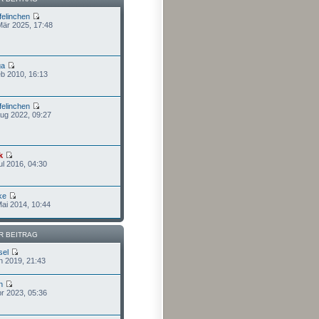
felinchen
Mär 2025, 17:48
ga
eb 2010, 16:13
felinchen
Aug 2022, 09:27
k
ul 2016, 04:30
ke
Mai 2014, 10:44
R BEITRAG
sel
n 2019, 21:43
n
pr 2023, 05:36