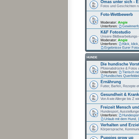
Omas unter sich - E
Fotos und Geschichten r
Foto-Wettbewerb
Moderator:
Angie
Unterforen:
Gewinnerf
K&F Fotostudio
Unsere Bildbearbeitungs-
Moderator:
Angie
Unterforen:
Klick, klick
Ergebnisse Eurer Foto
HUNDE
Die hundische Vors
Pfotenabdrücke & Fotos 
Unterforen:
Tierisch n
Hundisches Querfeldei
Ernährung
Futter, Barfen, Rezepte e
Gesundheit & Krank
Von A wie Allergie bis Z 
Freizeit Mensch un
Hundesport, Ausstellunge
Unterforen:
Hundespor
Urlaub mit dem Hund
,
Verhalten und Erzi
Körpersprache, Kommunika
Puppies grow up