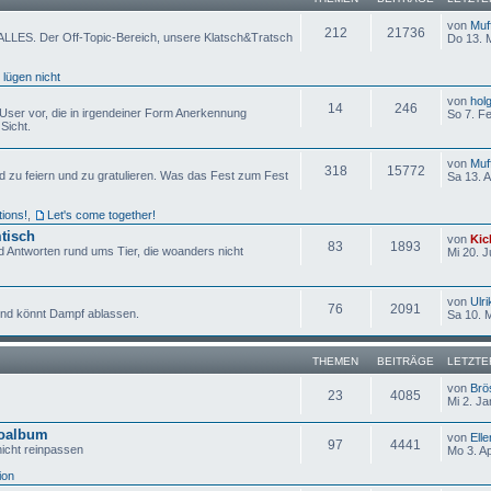
von
Muf
212
21736
ALLES. Der Off-Topic-Bereich, unsere Klatsch&Tratsch
Do 13. 
 lügen nicht
von
hol
14
246
h User vor, die in irgendeiner Form Anerkennung
So 7. F
Sicht.
von
Muf
318
15772
d zu feiern und zu gratulieren. Was das Fest zum Fest
Sa 13. 
tions!
,
Let's come together!
tisch
von
Kic
83
1893
 Antworten rund ums Tier, die woanders nicht
Mi 20. J
von
Ulri
76
2091
 und könnt Dampf ablassen.
Sa 10. 
THEMEN
BEITRÄGE
LETZTE
von
Brö
23
4085
Mi 2. Ja
toalbum
von
Elle
97
4441
nicht reinpassen
Mo 3. A
ion