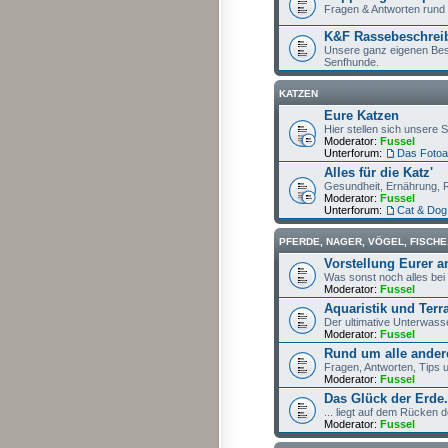
Fragen & Antworten run
K&F Rassebeschrei
Unsere ganz eigenen Bes
Senfhunde.
KATZEN
Eure Katzen
Hier stellen sich unsere 
Moderator:
Fussel
Unterforum:
Das Fotoa
Alles für die Katz'
Gesundheit, Ernährung, 
Moderator:
Fussel
Unterforum:
Cat & Dog
PFERDE, NAGER, VÖGEL, FISCHE
Vorstellung Eurer 
Was sonst noch alles bei
Moderator:
Fussel
Aquaristik und Terra
Der ultimative Unterwass
Moderator:
Fussel
Rund um alle ander
Fragen, Antworten, Tips
Moderator:
Fussel
Das Glück der Erde.
... liegt auf dem Rücken d
Moderator:
Fussel