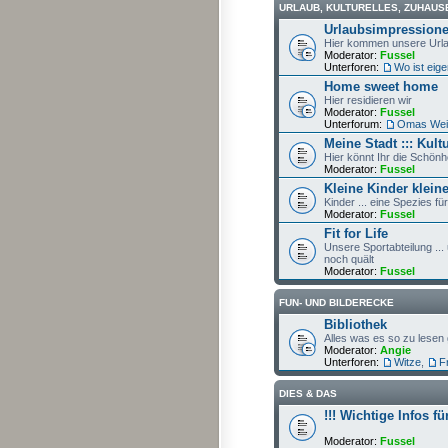
URLAUB, KULTURELLES, ZUHAUSE
Urlaubsimpression
Hier kommen unsere Urlau
Moderator:
Fussel
Unterforen:
Wo ist eigen
Home sweet home
Hier residieren wir
Moderator:
Fussel
Unterforum:
Omas Wei
Meine Stadt ::: Kul
Hier könnt Ihr die Schön
Moderator:
Fussel
Kleine Kinder kleine
Kinder ... eine Spezies fü
Moderator:
Fussel
Fit for Life
Unsere Sportabteilung ...
noch quält
Moderator:
Fussel
FUN- UND BILDERECKE
Bibliothek
Alles was es so zu lesen 
Moderator:
Angie
Unterforen:
Witze
,
F
DIES & DAS
!!! Wichtige Infos fü
Moderator:
Fussel