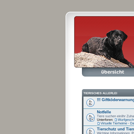
Foren-Übersicht
A
TIERISCHES ALLERLEI
!!! Giftköderwarnung
Notfelle
Tiere suchen ein/ihr Zuh
Unterforen:
Wurfgeschw
Virtuelle Tierheime - 
Tierschutz und Tier
Wichtige Informationen, P