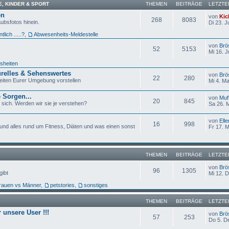
, KINDER & SPORT
THEMEN
BEITRÄGE
LETZTE
en
von
Kic
268
8083
bsfotos hinein.
Di 23. J
tlich .....?
,
Abwesenheits-Meldestelle
von
Brö
52
5153
Mi 16. J
sheiten
turelles & Sehenswertes
von
Brö
22
280
heiten Eurer Umgebung vorstellen
Mi 4. Ma
 Sorgen...
von
Muf
20
845
r sich. Werden wir sie je verstehen?
Sa 26. 
von
Elle
16
998
 und alles rund um Fitness, Diäten und was einen sonst
Fr 17. 
THEMEN
BEITRÄGE
LETZTE
von
Brö
96
1305
gibt
Mi 12. 
rauen vs Männer
,
petstories
,
sonstiges
THEMEN
BEITRÄGE
LETZTE
r unsere User !!!
von
Brö
57
253
Do 5. D