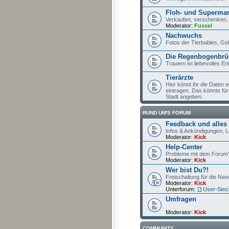
Floh- und Supermar
Verkaufen, verschenken, 
Moderator:
Fussel
Nachwuchs
Fotos der Tierbabies, Geb
Die Regenbogenbrü
Trauern ist liebevolles E
Tierärzte
Hier könnt ihr die Daten
eintragen. Das könnte für 
Stadt angeben.
RUND UM'S FORUM
Feedback und alles
Infos & Ankündigungen, Lo
Moderator:
Kick
Help-Center
Probleme mit dem Forum?
Moderator:
Kick
Wer bist Du?!
Freischaltung für die New
Moderator:
Kick
Unterforum:
User-Stec
Umfragen
Moderator:
Kick
COMMUNITY