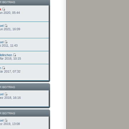
R BEITRAG
k
un 2020, 05:44
sel
un 2021, 16:09
sel
i 2011, 11:43
felinchen
Mär 2016, 10:15
n
Mär 2017, 07:32
R BEITRAG
sel
Dez 2018, 16:16
R BEITRAG
sel
ez 2019, 13:08