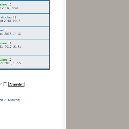
alino
n 2020, 20:31
felinchen
Apr 2018, 10:13
sel
Dez 2017, 14:13
alino
Mär 2017, 21:31
alino
Apr 2019, 15:55
en
ten 20 Minuten)