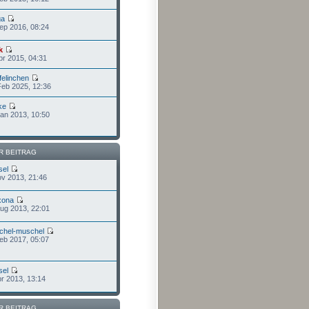
ga
Sep 2016, 08:24
k
pr 2015, 04:31
felinchen
Feb 2025, 12:36
ke
Jan 2013, 10:50
R BEITRAG
sel
ov 2013, 21:46
xona
Aug 2013, 22:01
chel-muschel
Feb 2017, 05:07
sel
pr 2013, 13:14
R BEITRAG