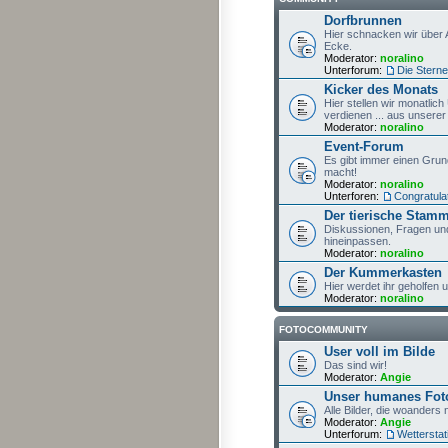
Dorfbrunnen
Hier schnacken wir über 
Ecke.
Moderator:
noralino
Unterforum:
Die Sterne
Kicker des Monats
Hier stellen wir monatlic
verdienen ... aus unserer 
Moderator:
noralino
Event-Forum
Es gibt immer einen Grun
macht!
Moderator:
noralino
Unterforen:
Congratula
Der tierische Stamm
Diskussionen, Fragen und
hineinpassen.
Moderator:
noralino
Der Kummerkasten
Hier werdet ihr geholfen
Moderator:
noralino
FOTOCOMMUNITY
User voll im Bilde
Das sind wir!
Moderator:
Angie
Unser humanes Fo
Alle Bilder, die woanders 
Moderator:
Angie
Unterforum:
Wetterstat