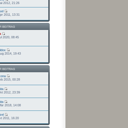
ai 2012, 21:26
sel
pr 2011, 13:31
R BEITRAG
k
ul 2020, 08:45
ddox
Aug 2014, 19:43
R BEITRAG
xona
eb 2015, 00:28
ita
kt 2012, 23:39
ita
Mär 2018, 14:08
zel
kt 2011, 16:20