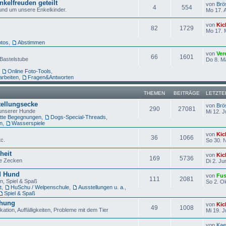
nkelfreuden geteilt
von
Brö
4
554
und um unsere Enkelkinder.
Mo 17. 
von
Kic
82
1729
Mo 17. 
otos
,
Abstimmen
von
Ver
66
1601
Bastelstube
Do 8. M
,
Online Foto-Tools
,
arbeiten
,
Fragen&Antworten
THEMEN
BEITRÄGE
LETZTE
tellungsecke
von
Brö
290
27081
unserer Hunde
Mi 12. J
ette Begegnungen
,
Dogs-Special-Threads
,
n
,
Wasserspiele
von
Kic
36
1066
tc.
So 30. 
heit
von
Kic
169
5736
wie Zecken
Di 2. Ju
d Hund
von
Fus
111
2081
n, Spiel & Spaß
So 2. O
t
,
HuSchu / Welpenschule
,
Ausstellungen u. a.
,
Spiel & Spaß
ehung
von
Kic
49
1008
tion, Auffälligkeiten, Probleme mit dem Tier
Mi 19. J
von
Kae