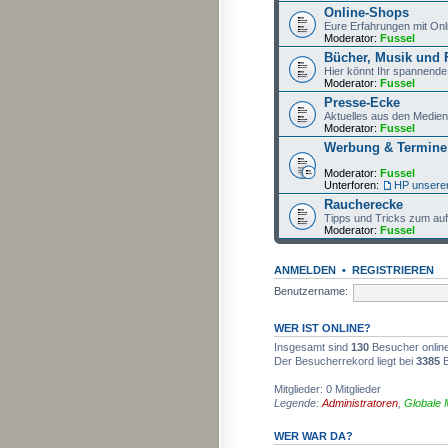
Online-Shops
Eure Erfahrungen mit On
Moderator:
Fussel
Bücher, Musik und 
Hier könnt Ihr spannende,
Moderator:
Fussel
Presse-Ecke
Aktuelles aus den Medien
Moderator:
Fussel
Werbung & Termine
Moderator:
Fussel
Unterforen:
HP unsere
Raucherecke
Tipps und Tricks zum au
Moderator:
Fussel
ANMELDEN
•
REGISTRIEREN
Benutzername:
WER IST ONLINE?
Insgesamt sind
130
Besucher online:
Der Besucherrekord liegt bei
3385
B
Mitglieder: 0 Mitglieder
Legende:
Administratoren
,
Globale 
WER WAR DA?