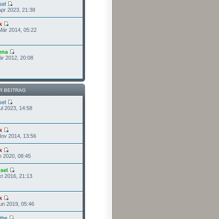
sel
Apr 2023, 21:38
k
Mär 2014, 05:22
ena
är 2012, 20:08
R BEITRAG
sel
ul 2023, 14:58
k
Nov 2014, 13:56
k
n 2020, 08:45
sel
kt 2016, 21:13
k
un 2019, 05:46
the