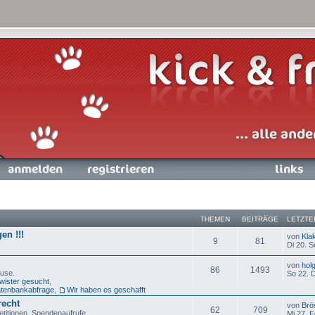
nmelden
Registrieren
Links
THEMEN
BEITRÄGE
LETZTE
en !!!
von
Kla
9
81
Di 20. S
von
hol
86
1493
ause.
So 22. 
ister gesucht
,
Datenbankabfrage
,
Wir haben es geschafft
recht
von
Brö
62
709
etitionen, Spendenaufrufe
Mi 27. 