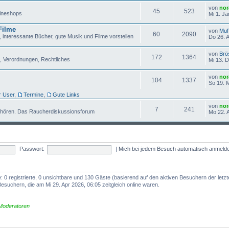
von
nor
45
523
lineshops
Mi 1. Ja
Filme
von
Muf
60
2090
 interessante Bücher, gute Musik und Filme vorstellen
Do 26. 
von
Brö
172
1364
, Verordnungen, Rechtliches
Mi 13. 
von
nor
104
1337
So 19. 
r User
,
Termine
,
Gute Links
von
nor
7
241
fhören. Das Raucherdiskussionsforum
Mo 22. 
Passwort:
|
Mich bei jedem Besuch automatisch anmeld
 0 registrierte, 0 unsichtbare und 130 Gäste (basierend auf den aktiven Besuchern der letz
esuchern, die am Mi 29. Apr 2026, 06:05 zeitgleich online waren.
Moderatoren