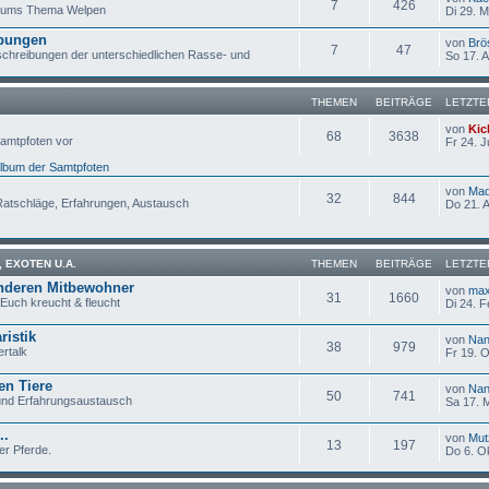
7
426
d ums Thema Welpen
Di 29. M
bungen
von
Brö
7
47
chreibungen der unterschiedlichen Rasse- und
So 17. A
THEMEN
BEITRÄGE
LETZTE
von
Kic
68
3638
Samtpfoten vor
Fr 24. J
lbum der Samtpfoten
von
Ma
32
844
Ratschläge, Erfahrungen, Austausch
Do 21. 
, EXOTEN U.A.
THEMEN
BEITRÄGE
LETZTE
anderen Mitbewohner
von
ma
31
1660
 Euch kreucht & fleucht
Di 24. F
ristik
von
Nan
38
979
ertalk
Fr 19. O
en Tiere
von
Nan
50
741
 und Erfahrungsaustausch
Sa 17. 
..
von
Mut
13
197
er Pferde.
Do 6. O