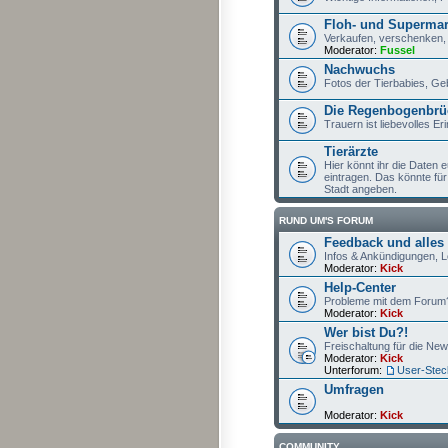
Floh- und Supermar
Verkaufen, verschenken, 
Moderator:
Fussel
Nachwuchs
Fotos der Tierbabies, Geb
Die Regenbogenbrü
Trauern ist liebevolles E
Tierärzte
Hier könnt ihr die Daten
eintragen. Das könnte für 
Stadt angeben.
RUND UM'S FORUM
Feedback und alles
Infos & Ankündigungen, Lo
Moderator:
Kick
Help-Center
Probleme mit dem Forum?
Moderator:
Kick
Wer bist Du?!
Freischaltung für die New
Moderator:
Kick
Unterforum:
User-Stec
Umfragen
Moderator:
Kick
COMMUNITY