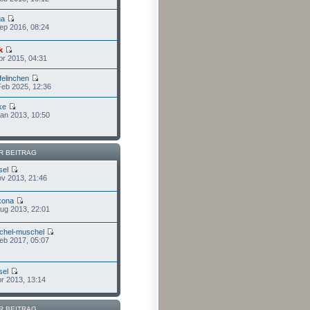
ga
Sep 2016, 08:24
k
pr 2015, 04:31
felinchen
Feb 2025, 12:36
ke
Jan 2013, 10:50
R BEITRAG
sel
ov 2013, 21:46
xona
Aug 2013, 22:01
chel-muschel
Feb 2017, 05:07
sel
pr 2013, 13:14
R BEITRAG