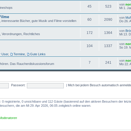
von
nor
45
523
lineshops
Mi 1. Ja
Filme
von
Muf
60
2090
 interessante Bücher, gute Musik und Filme vorstellen
Do 26. 
von
Brö
172
1364
, Verordnungen, Rechtliches
Mi 13. 
von
nor
104
1337
So 19. 
r User
,
Termine
,
Gute Links
von
nor
7
241
fhören. Das Raucherdiskussionsforum
Mo 22. 
Passwort:
|
Mich bei jedem Besuch automatisch anmeld
 0 registrierte, 0 unsichtbare und 112 Gäste (basierend auf den aktiven Besuchern der letzt
esuchern, die am Mi 29. Apr 2026, 06:05 zeitgleich online waren.
Moderatoren