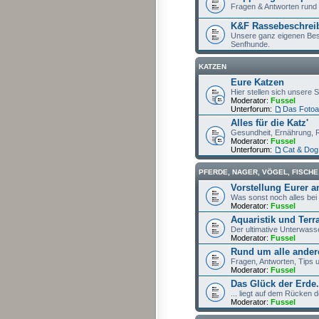
Fragen & Antworten run
K&F Rassebeschrei
Unsere ganz eigenen Bes
Senfhunde.
KATZEN
Eure Katzen
Hier stellen sich unsere 
Moderator:
Fussel
Unterforum:
Das Fotoa
Alles für die Katz'
Gesundheit, Ernährung, 
Moderator:
Fussel
Unterforum:
Cat & Dog
PFERDE, NAGER, VÖGEL, FISCHE
Vorstellung Eurer 
Was sonst noch alles bei
Moderator:
Fussel
Aquaristik und Terra
Der ultimative Unterwass
Moderator:
Fussel
Rund um alle ander
Fragen, Antworten, Tips
Moderator:
Fussel
Das Glück der Erde.
... liegt auf dem Rücken d
Moderator:
Fussel