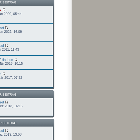
R BEITRAG
k
un 2020, 05:44
sel
un 2021, 16:09
sel
i 2011, 11:43
felinchen
Mär 2016, 10:15
n
Mär 2017, 07:32
R BEITRAG
sel
Dez 2018, 16:16
R BEITRAG
sel
ez 2019, 13:08