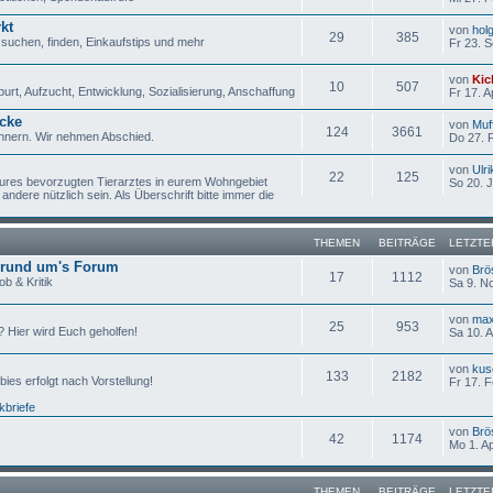
kt
von
hol
29
385
suchen, finden, Einkaufstips und mehr
Fr 23. 
von
Kic
10
507
urt, Aufzucht, Entwicklung, Sozialisierung, Anschaffung
Fr 17. A
cke
von
Muf
124
3661
rinnern. Wir nehmen Abschied.
Do 27. 
von
Ulri
22
125
 eures bevorzugten Tierarztes in eurem Wohngebiet
So 20. 
andere nützlich sein. Als Überschrift bitte immer die
THEMEN
BEITRÄGE
LETZTE
 rund um's Forum
von
Brö
17
1112
b & Kritik
Sa 9. N
von
ma
25
953
 Hier wird Euch geholfen!
Sa 10. 
von
kus
133
2182
bies erfolgt nach Vorstellung!
Fr 17. 
kbriefe
von
Brö
42
1174
Mo 1. A
THEMEN
BEITRÄGE
LETZTE