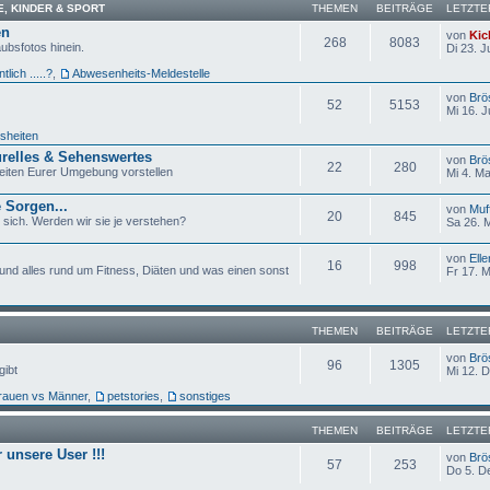
, KINDER & SPORT
THEMEN
BEITRÄGE
LETZTE
en
von
Kic
268
8083
bsfotos hinein.
Di 23. J
tlich .....?
,
Abwesenheits-Meldestelle
von
Brö
52
5153
Mi 16. J
sheiten
turelles & Sehenswertes
von
Brö
22
280
heiten Eurer Umgebung vorstellen
Mi 4. Ma
 Sorgen...
von
Muf
20
845
r sich. Werden wir sie je verstehen?
Sa 26. 
von
Elle
16
998
 und alles rund um Fitness, Diäten und was einen sonst
Fr 17. 
THEMEN
BEITRÄGE
LETZTE
von
Brö
96
1305
gibt
Mi 12. 
rauen vs Männer
,
petstories
,
sonstiges
THEMEN
BEITRÄGE
LETZTE
r unsere User !!!
von
Brö
57
253
Do 5. D