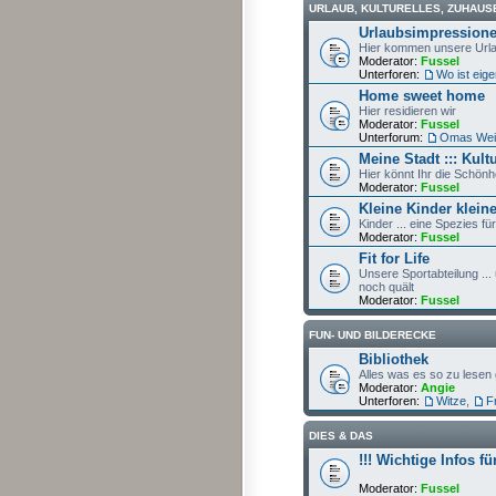
URLAUB, KULTURELLES, ZUHAUSE
Urlaubsimpression
Hier kommen unsere Urlau
Moderator:
Fussel
Unterforen:
Wo ist eigen
Home sweet home
Hier residieren wir
Moderator:
Fussel
Unterforum:
Omas Wei
Meine Stadt ::: Kul
Hier könnt Ihr die Schön
Moderator:
Fussel
Kleine Kinder kleine
Kinder ... eine Spezies fü
Moderator:
Fussel
Fit for Life
Unsere Sportabteilung ...
noch quält
Moderator:
Fussel
FUN- UND BILDERECKE
Bibliothek
Alles was es so zu lesen 
Moderator:
Angie
Unterforen:
Witze
,
F
DIES & DAS
!!! Wichtige Infos fü
Moderator:
Fussel