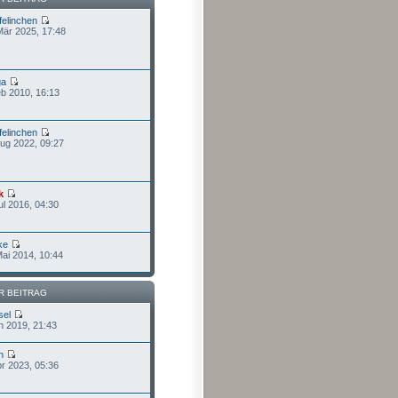
felinchen
Mär 2025, 17:48
ga
eb 2010, 16:13
felinchen
Aug 2022, 09:27
k
ul 2016, 04:30
ke
Mai 2014, 10:44
R BEITRAG
sel
n 2019, 21:43
n
pr 2023, 05:36