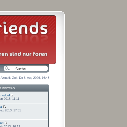
Aktuelle Zeit: Do 6. Aug 2026, 16:43
R BEITRAG
knoddel
ep 2016, 11:11
ga
Dez 2013, 17:31
sel
Feb 2013, 16:12