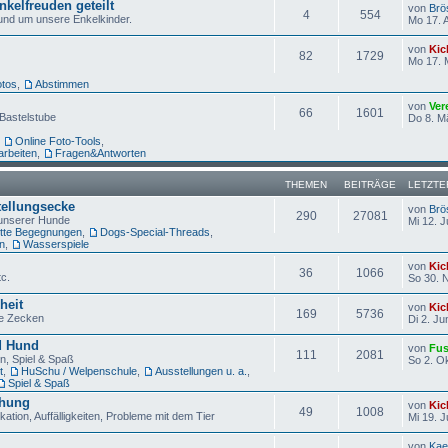
nkelfreuden geteilt
von
Brö
4
554
und um unsere Enkelkinder.
Mo 17. 
von
Kic
82
1729
Mo 17. 
otos
,
Abstimmen
von
Ver
66
1601
Bastelstube
Do 8. M
,
Online Foto-Tools
,
arbeiten
,
Fragen&Antworten
THEMEN
BEITRÄGE
LETZTE
tellungsecke
von
Brö
290
27081
unserer Hunde
Mi 12. J
ette Begegnungen
,
Dogs-Special-Threads
,
n
,
Wasserspiele
von
Kic
36
1066
tc.
So 30. 
heit
von
Kic
169
5736
wie Zecken
Di 2. Ju
d Hund
von
Fus
111
2081
n, Spiel & Spaß
So 2. O
t
,
HuSchu / Welpenschule
,
Ausstellungen u. a.
,
Spiel & Spaß
ehung
von
Kic
49
1008
tion, Auffälligkeiten, Probleme mit dem Tier
Mi 19. J
von
Kae