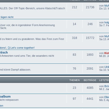
von
Muf
212
21736
ALLES. Der Off-Topic-Bereich, unsere Klatsch&Tratsch
Do 13. 
 lügen nicht
von
hol
14
246
h User vor, die in irgendeiner Form Anerkennung
So 7. F
Sicht.
von
Muf
318
15772
d zu feiern und zu gratulieren. Was das Fest zum Fest
Sa 13. 
tions!
,
Let's come together!
tisch
von
Kic
83
1893
 Antworten rund ums Tier, die woanders nicht
Mi 20. J
von
Ulri
76
2091
 und könnt Dampf ablassen.
Sa 10. 
THEMEN
BEITRÄGE
LETZTE
von
Brö
23
4085
Mi 2. Ja
toalbum
von
Elle
97
4441
nicht reinpassen
Mo 3. A
ion