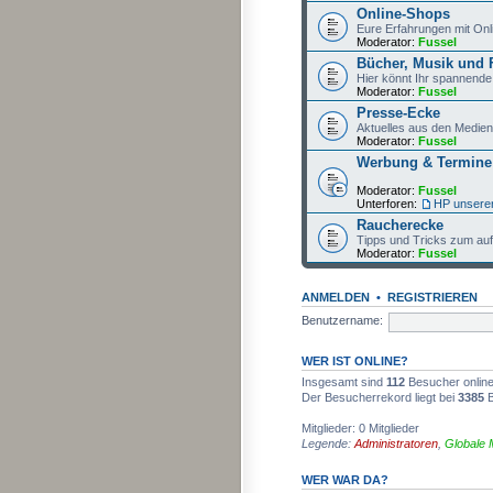
Online-Shops
Eure Erfahrungen mit On
Moderator:
Fussel
Bücher, Musik und 
Hier könnt Ihr spannende,
Moderator:
Fussel
Presse-Ecke
Aktuelles aus den Medien
Moderator:
Fussel
Werbung & Termine
Moderator:
Fussel
Unterforen:
HP unsere
Raucherecke
Tipps und Tricks zum au
Moderator:
Fussel
ANMELDEN
•
REGISTRIEREN
Benutzername:
WER IST ONLINE?
Insgesamt sind
112
Besucher online:
Der Besucherrekord liegt bei
3385
B
Mitglieder: 0 Mitglieder
Legende:
Administratoren
,
Globale 
WER WAR DA?