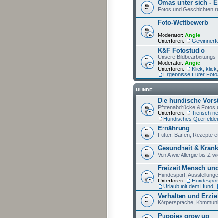
Omas unter sich - E
Fotos und Geschichten r
Foto-Wettbewerb
Moderator:
Angie
Unterforen:
Gewinnerf
K&F Fotostudio
Unsere Bildbearbeitungs-
Moderator:
Angie
Unterforen:
Klick, klick
Ergebnisse Eurer Foto
HUNDE
Die hundische Vors
Pfotenabdrücke & Fotos 
Unterforen:
Tierisch n
Hundisches Querfeldei
Ernährung
Futter, Barfen, Rezepte e
Gesundheit & Krank
Von A wie Allergie bis Z 
Freizeit Mensch un
Hundesport, Ausstellunge
Unterforen:
Hundespor
Urlaub mit dem Hund
,
Verhalten und Erzi
Körpersprache, Kommunika
Puppies grow up