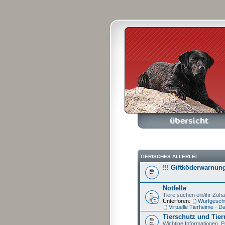
Foren-Übersicht
A
TIERISCHES ALLERLEI
!!! Giftköderwarnung
Notfelle
Tiere suchen ein/ihr Zuh
Unterforen:
Wurfgeschw
Virtuelle Tierheime - 
Tierschutz und Tier
Wichtige Informationen, P