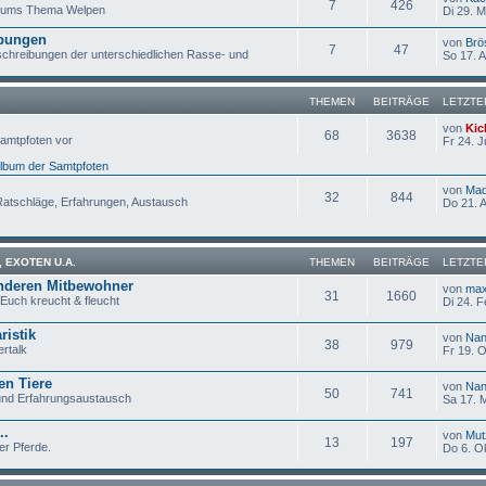
7
426
d ums Thema Welpen
Di 29. M
bungen
von
Brö
7
47
chreibungen der unterschiedlichen Rasse- und
So 17. A
THEMEN
BEITRÄGE
LETZTE
von
Kic
68
3638
Samtpfoten vor
Fr 24. J
lbum der Samtpfoten
von
Ma
32
844
Ratschläge, Erfahrungen, Austausch
Do 21. 
, EXOTEN U.A.
THEMEN
BEITRÄGE
LETZTE
anderen Mitbewohner
von
ma
31
1660
 Euch kreucht & fleucht
Di 24. F
ristik
von
Nan
38
979
ertalk
Fr 19. O
en Tiere
von
Nan
50
741
 und Erfahrungsaustausch
Sa 17. 
..
von
Mut
13
197
er Pferde.
Do 6. O