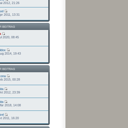
ai 2012, 21:26
sel
pr 2011, 13:31
R BEITRAG
k
ul 2020, 08:45
ddox
Aug 2014, 19:43
R BEITRAG
xona
eb 2015, 00:28
ita
kt 2012, 23:39
ita
Mär 2018, 14:08
zel
kt 2011, 16:20