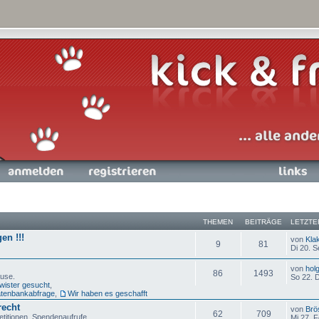
nmelden
Registrieren
Links
THEMEN
BEITRÄGE
LETZTE
en !!!
von
Kla
9
81
Di 20. S
von
hol
86
1493
ause.
So 22. 
ister gesucht
,
Datenbankabfrage
,
Wir haben es geschafft
recht
von
Brö
62
709
etitionen, Spendenaufrufe
Mi 27. 