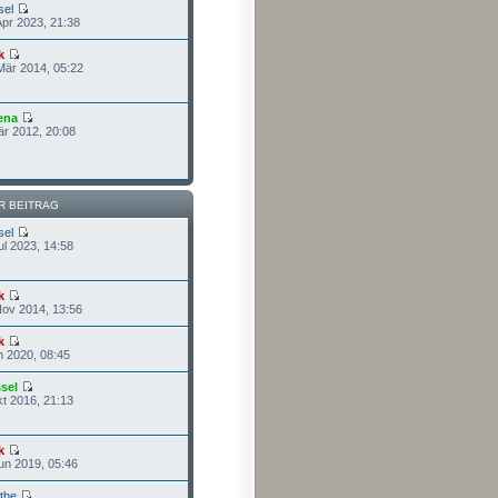
sel
Apr 2023, 21:38
k
Mär 2014, 05:22
ena
är 2012, 20:08
R BEITRAG
sel
ul 2023, 14:58
k
Nov 2014, 13:56
k
n 2020, 08:45
sel
kt 2016, 21:13
k
un 2019, 05:46
the