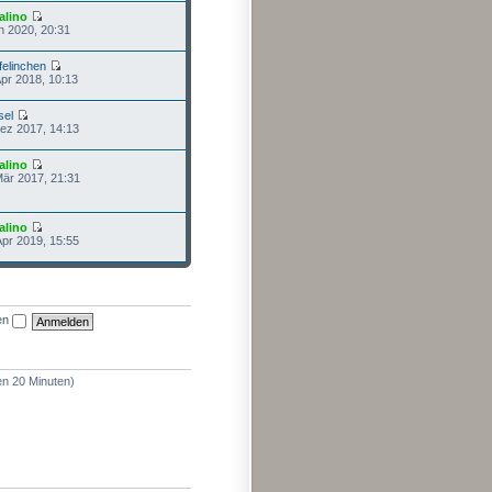
alino
n 2020, 20:31
felinchen
Apr 2018, 10:13
sel
Dez 2017, 14:13
alino
Mär 2017, 21:31
alino
Apr 2019, 15:55
en
en 20 Minuten)