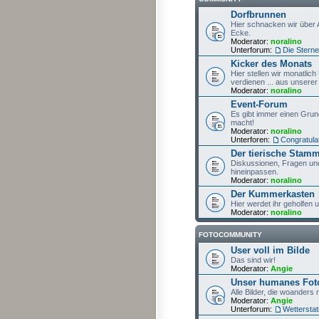
Dorfbrunnen
Hier schnacken wir über 
Ecke.
Moderator:
noralino
Unterforum:
Die Sterne
Kicker des Monats
Hier stellen wir monatlic
verdienen ... aus unserer 
Moderator:
noralino
Event-Forum
Es gibt immer einen Grun
macht!
Moderator:
noralino
Unterforen:
Congratula
Der tierische Stamm
Diskussionen, Fragen und
hineinpassen.
Moderator:
noralino
Der Kummerkasten
Hier werdet ihr geholfen
Moderator:
noralino
FOTOCOMMUNITY
User voll im Bilde
Das sind wir!
Moderator:
Angie
Unser humanes Fo
Alle Bilder, die woanders 
Moderator:
Angie
Unterforum:
Wetterstat