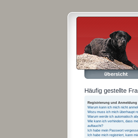
Foren-Übersicht
A
Häufig gestellte Fr
Registrierung und Anmeldung
Warum kann ich mich nicht anme
Wozu muss ich mich überhaupt re
Warum werde ich automatisch ab
Wie kann ich verhindern, dass me
auftaucht?
Ich habe mein Passwort vergess
Ich habe mich registriert, kann m