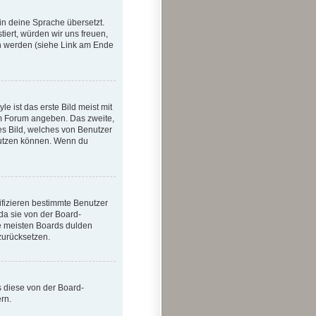
in deine Sprache übersetzt.
tiert, würden wir uns freuen,
n werden (siehe Link am Ende
 ist das erste Bild meist mit
im Forum angeben. Das zweite,
hes Bild, welches von Benutzer
enutzen können. Wenn du
ifizieren bestimmte Benutzer
da sie von der Board-
ie meisten Boards dulden
zurücksetzen.
s diese von der Board-
rn.