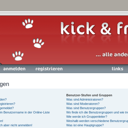
nmelden
Registrieren
Links
agen
Benutzer-Stufen und Gruppen
lden?
Was sind Administratoren?
gistrieren?
Was sind Moderatoren?
gemeldet?
Was sind Benutzergruppen?
in Benutzername in der Online-Liste
Wo finde ich die Benutzergruppen und wie tre
Wie werde ich Gruppenleiter?
en!
Weshalb werden verschiedene Benutzergrupp
ich aber nicht anmelden!
Was ist eine Hauptgruppe?