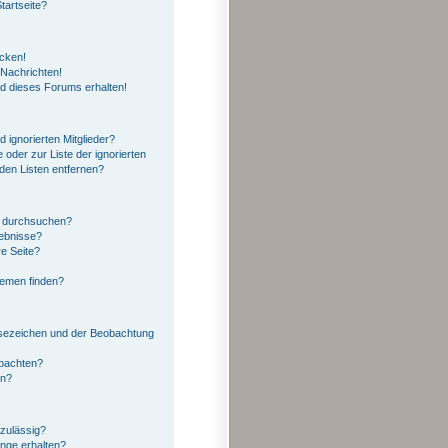
tartseite?
icken!
Nachrichten!
ed dieses Forums erhalten!
 ignorierten Mitglieder?
 oder zur Liste der ignorierten
 den Listen entfernen?
n durchsuchen?
gebnisse?
e Seite?
hemen finden?
esezeichen und der Beobachtung
obachten?
en?
zulässig?
änge erhalten?