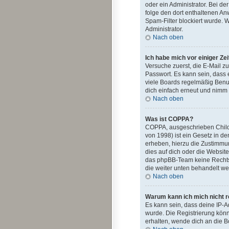
oder ein Administrator. Bei der
folge den dort enthaltenen A
Spam-Filter blockiert wurde. 
Administrator.
Nach oben
Ich habe mich vor einiger Ze
Versuche zuerst, die E-Mail z
Passwort. Es kann sein, dass 
viele Boards regelmäßig Benut
dich einfach erneut und nimm 
Nach oben
Was ist COPPA?
COPPA, ausgeschrieben Child O
von 1998) ist ein Gesetz in d
erheben, hierzu die Zustimmu
dies auf dich oder die Website,
das phpBB-Team keine Rechtsbe
die weiter unten behandelt we
Nach oben
Warum kann ich mich nicht r
Es kann sein, dass deine IP-
wurde. Die Registrierung kön
erhalten, wende dich an die B