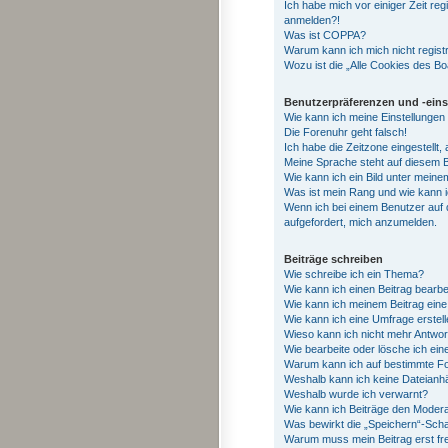
Ich habe mich vor einiger Zeit reg
anmelden?!
Was ist COPPA?
Warum kann ich mich nicht regist
Wozu ist die „Alle Cookies des B
Benutzerpräferenzen und -eins
Wie kann ich meine Einstellungen
Die Forenuhr geht falsch!
Ich habe die Zeitzone eingestellt
Meine Sprache steht auf diesem B
Wie kann ich ein Bild unter mei
Was ist mein Rang und wie kann i
Wenn ich bei einem Benutzer auf d
aufgefordert, mich anzumelden.
Beiträge schreiben
Wie schreibe ich ein Thema?
Wie kann ich einen Beitrag bearb
Wie kann ich meinem Beitrag eine
Wie kann ich eine Umfrage erstel
Wieso kann ich nicht mehr Antwort
Wie bearbeite oder lösche ich ei
Warum kann ich auf bestimmte Fo
Weshalb kann ich keine Dateian
Weshalb wurde ich verwarnt?
Wie kann ich Beiträge den Moder
Was bewirkt die „Speichern“-Scha
Warum muss mein Beitrag erst f