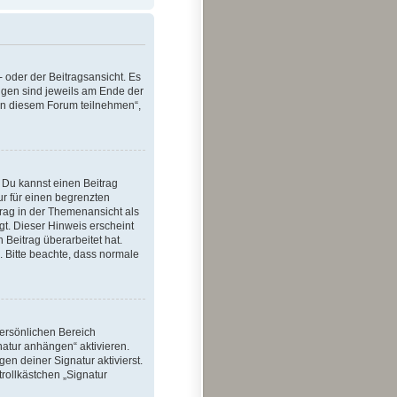
 oder der Beitragsansicht. Es
ungen sind jeweils am Ende der
 in diesem Forum teilnehmen“,
 Du kannst einen Beitrag
ur für einen begrenzten
trag in der Themenansicht als
gt. Dieser Hinweis erscheint
Beitrag überarbeitet hat.
e. Bitte beachte, dass normale
persönlichen Bereich
natur anhängen“ aktivieren.
n deiner Signatur aktivierst.
rollkästchen „Signatur