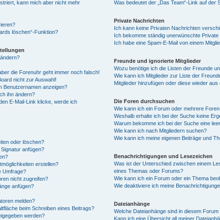
istriert, kann mich aber nicht mehr
Was bedeutet der „Das Team“-Link auf der S
Private Nachrichten
rieren?
Ich kann keine Privaten Nachrichten versch
oards löschen“-Funktion?
Ich bekomme ständig unerwünschte Private 
Ich habe eine Spam-E-Mail von einem Mitgli
tellungen
 ändern?
Freunde und ignorierte Mitglieder
Wozu benötige ich die Listen der Freunde und
, aber die Forenuhr geht immer noch falsch!
Wie kann ich Mitglieder zur Liste der Freunde
oard nicht zur Auswahl!
Mitglieder hinzufügen oder diese wieder aus
nem Benutzernamen anzeigen?
ch ihn ändern?
Die Foren durchsuchen
en E-Mail-Link klicke, werde ich
Wie kann ich ein Forum oder mehrere Fore
Weshalb erhalte ich bei der Suche keine Er
Warum bekomme ich bei der Suche eine leer
Wie kann ich nach Mitgliedern suchen?
Wie kann ich meine eigenen Beiträge und T
eiten oder löschen?
 Signatur anfügen?
Benachrichtigungen und Lesezeichen
len?
Was ist der Unterschied zwischen einem L
möglichkeiten erstellen?
eines Themas oder Forums?
ne Umfrage?
Wie kann ich ein Forum oder ein Thema be
ren nicht zugreifen?
Wie deaktiviere ich meine Benachrichtigung
hänge anfügen?
atoren melden?
Dateianhänge
ltfläche beim Schreiben eines Beitrags?
Welche Dateianhänge sind in diesem Forum 
reigegeben werden?
Kann ich eine Übersicht all meiner Dateianh