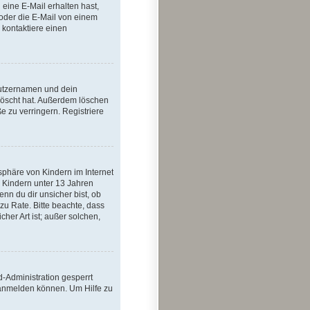
u eine E-Mail erhalten hast,
oder die E-Mail von einem
 kontaktiere einen
nutzernamen und dein
löscht hat. Außerdem löschen
 zu verringern. Registriere
sphäre von Kindern im Internet
n Kindern unter 13 Jahren
n du dir unsicher bist, ob
 zu Rate. Bitte beachte, dass
her Art ist; außer solchen,
-Administration gesperrt
 anmelden können. Um Hilfe zu