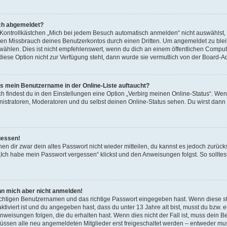
ch abgemeldet?
ntrollkästchen „Mich bei jedem Besuch automatisch anmelden“ nicht auswählst, wi
den Missbrauch deines Benutzerkontos durch einen Dritten. Um angemeldet zu blei
hlen. Dies ist nicht empfehlenswert, wenn du dich an einem öffentlichen Compute
 diese Option nicht zur Verfügung steht, dann wurde sie vermutlich von der Board-A
ss mein Benutzername in der Online-Liste auftaucht?
h findest du in den Einstellungen eine Option „Verbirg meinen Online-Status“. We
nistratoren, Moderatoren und du selbst deinen Online-Status sehen. Du wirst dann
gessen!
nen dir zwar dein altes Passwort nicht wieder mitteilen, du kannst es jedoch zurüc
„Ich habe mein Passwort vergessen“ klickst und den Anweisungen folgst. So solltes
ann mich aber nicht anmelden!
richtigen Benutzernamen und das richtige Passwort eingegeben hast. Wenn diese s
ktiviert ist und du angegeben hast, dass du unter 13 Jahre alt bist, musst du bzw. e
eisungen folgen, die du erhalten hast. Wenn dies nicht der Fall ist, muss dein Benu
ssen alle neu angemeldeten Mitglieder erst freigeschaltet werden – entweder mus