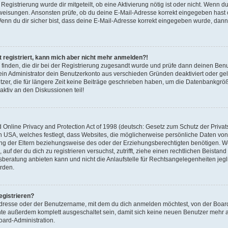
 Registrierung wurde dir mitgeteilt, ob eine Aktivierung nötig ist oder nicht. Wenn d
nweisungen. Ansonsten prüfe, ob du deine E-Mail-Adresse korrekt eingegeben hast 
Wenn du dir sicher bist, dass deine E-Mail-Adresse korrekt eingegeben wurde, dann
it registriert, kann mich aber nicht mehr anmelden?!
u finden, die dir bei der Registrierung zugesandt wurde und prüfe dann deinen Be
ein Administrator dein Benutzerkonto aus verschieden Gründen deaktiviert oder ge
zer, die für längere Zeit keine Beiträge geschrieben haben, um die Datenbankgröße
aktiv an den Diskussionen teil!
nline Privacy and Protection Act of 1998 (deutsch: Gesetz zum Schutz der Privat
en USA, welches festlegt, dass Websites, die möglicherweise persönliche Daten vo
ng der Eltern beziehungsweise des oder der Erziehungsberechtigten benötigen. Wen
 auf der du dich zu registrieren versuchst, zutrifft, ziehe einen rechtlichen Beistand
ratung anbieten kann und nicht die Anlaufstelle für Rechtsangelegenheiten jeglic
rden.
egistrieren?
Adresse oder der Benutzername, mit dem du dich anmelden möchtest, von der Board
nte außerdem komplett ausgeschaltet sein, damit sich keine neuen Benutzer mehr
oard-Administration.