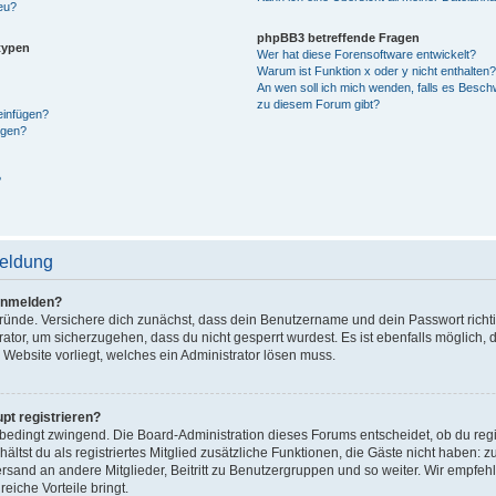
eu?
phpBB3 betreffende Fragen
typen
Wer hat diese Forensoftware entwickelt?
Warum ist Funktion x oder y nicht enthalten?
An wen soll ich mich wenden, falls es Besch
zu diesem Forum gibt?
 einfügen?
ngen?
?
meldung
anmelden?
Gründe. Versichere dich zunächst, dass dein Benutzername und dein Passwort richtig
ator, um sicherzugehen, dass du nicht gesperrt wurdest. Es ist ebenfalls möglich, 
 Website vorliegt, welches ein Administrator lösen muss.
t registrieren?
nbedingt zwingend. Die Board-Administration dieses Forums entscheidet, ob du regi
hältst du als registriertes Mitglied zusätzliche Funktionen, die Gäste nicht haben: z
ersand an andere Mitglieder, Beitritt zu Benutzergruppen und so weiter. Wir empfeh
lreiche Vorteile bringt.