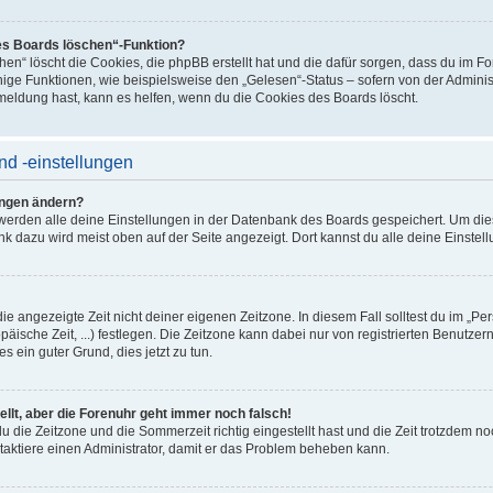
des Boards löschen“-Funktion?
hen“ löscht die Cookies, die phpBB erstellt hat und die dafür sorgen, dass du im F
ge Funktionen, wie beispielsweise den „Gelesen“-Status – sofern von der Administ
meldung hast, kann es helfen, wenn du die Cookies des Boards löscht.
nd -einstellungen
ungen ändern?
, werden alle deine Einstellungen in der Datenbank des Boards gespeichert. Um di
nk dazu wird meist oben auf der Seite angezeigt. Dort kannst du alle deine Einstel
die angezeigte Zeit nicht deiner eigenen Zeitzone. In diesem Fall solltest du im „Per
päische Zeit, ...) festlegen. Die Zeitzone kann dabei nur von registrierten Benutz
dies ein guter Grund, dies jetzt zu tun.
ellt, aber die Forenuhr geht immer noch falsch!
du die Zeitzone und die Sommerzeit richtig eingestellt hast und die Zeit trotzdem noc
ntaktiere einen Administrator, damit er das Problem beheben kann.