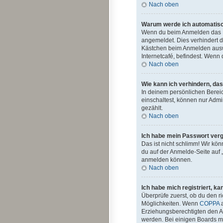
Nach oben
Warum werde ich automatis
Wenn du beim Anmelden das Ko
angemeldet. Dies verhindert 
Kästchen beim Anmelden auswä
Internetcafé, befindest. Wenn
Nach oben
Wie kann ich verhindern, da
In deinem persönlichen Bereic
einschaltest, können nur Admi
gezählt.
Nach oben
Ich habe mein Passwort ver
Das ist nicht schlimm! Wir kön
du auf der Anmelde-Seite auf 
anmelden können.
Nach oben
Ich habe mich registriert, k
Überprüfe zuerst, ob du den 
Möglichkeiten. Wenn
COPPA
a
Erziehungsberechtigten den Anw
werden. Bei einigen Boards mü