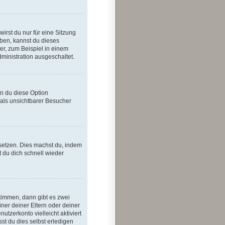
rst du nur für eine Sitzung
ben, kannst du dieses
r, zum Beispiel in einem
dministration ausgeschaltet.
nn du diese Option
 als unsichtbarer Besucher
ksetzen. Dies machst du, indem
t du dich schnell wieder
timmen, dann gibt es zwei
iner deiner Eltern oder deiner
tzerkonto vielleicht aktiviert
st du dies selbst erledigen