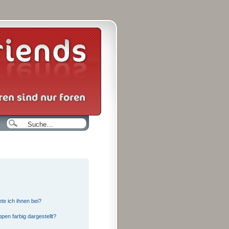
te ich ihnen bei?
en farbig dargestellt?