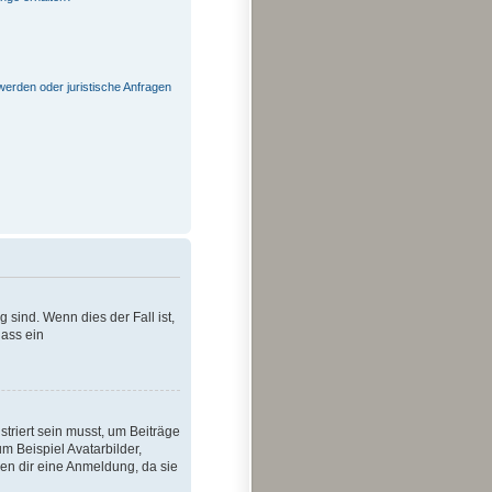
werden oder juristische Anfragen
 sind. Wenn dies der Fall ist,
dass ein
striert sein musst, um Beiträge
um Beispiel Avatarbilder,
len dir eine Anmeldung, da sie