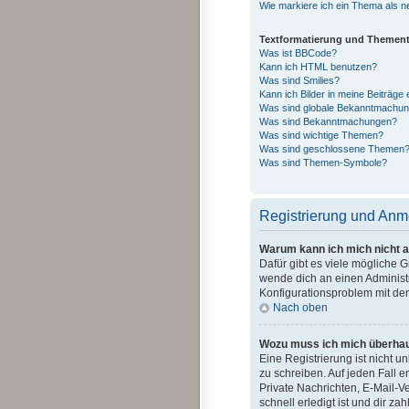
Wie markiere ich ein Thema als n
Textformatierung und Themen
Was ist BBCode?
Kann ich HTML benutzen?
Was sind Smilies?
Kann ich Bilder in meine Beiträge
Was sind globale Bekanntmachu
Was sind Bekanntmachungen?
Was sind wichtige Themen?
Was sind geschlossene Themen
Was sind Themen-Symbole?
Registrierung und An
Warum kann ich mich nicht 
Dafür gibt es viele mögliche 
wende dich an einen Administr
Konfigurationsproblem mit der
Nach oben
Wozu muss ich mich überhaup
Eine Registrierung ist nicht u
zu schreiben. Auf jeden Fall er
Private Nachrichten, E-Mail-V
schnell erledigt ist und dir zah