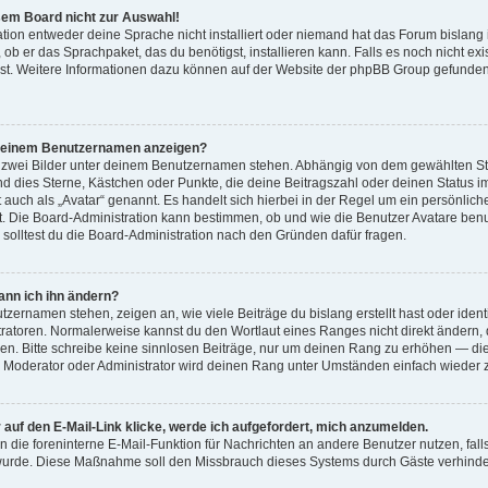
sem Board nicht zur Auswahl!
ation entweder deine Sprache nicht installiert oder niemand hat das Forum bislang 
 ob er das Sprachpaket, das du benötigst, installieren kann. Falls es noch nicht exis
t. Weitere Informationen dazu können auf der Website der phpBB Group gefunde
r meinem Benutzernamen anzeigen?
 zwei Bilder unter deinem Benutzernamen stehen. Abhängig von dem gewählten Style
nd dies Sterne, Kästchen oder Punkte, die deine Beitragszahl oder deinen Status 
st auch als „Avatar“ genannt. Es handelt sich hierbei in der Regel um ein persönlic
ist. Die Board-Administration kann bestimmen, ob und wie die Benutzer Avatare b
, solltest du die Board-Administration nach den Gründen dafür fragen.
ann ich ihn ändern?
zernamen stehen, zeigen an, wie viele Beiträge du bislang erstellt hast oder ident
atoren. Normalerweise kannst du den Wortlaut eines Ranges nicht direkt ändern, 
den. Bitte schreibe keine sinnlosen Beiträge, nur um deinen Rang zu erhöhen — d
n Moderator oder Administrator wird deinen Rang unter Umständen einfach wieder 
auf den E-Mail-Link klicke, werde ich aufgefordert, mich anzumelden.
en die foreninterne E-Mail-Funktion für Nachrichten an andere Benutzer nutzen, fall
t wurde. Diese Maßnahme soll den Missbrauch dieses Systems durch Gäste verhinde