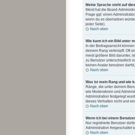
Meine Sprache steht auf die
Meist hat die Board-Administr
Frage ggf. einen Administrator,
wenn du es übersetzen würdes
jeder Seite).
Nach oben
Wie kann ich ein Bild unte
In der Beitragsansicht können
deinem Rang verknüpft: Oft si
meist größere Bild darunter, i
zu Benutzer unterschiedlich 
keinen Avatar benutzen darfst
Nach oben
Was ist mein Rang und wie k
Ränge, die unter deinem Benut
wie Moderatoren und Administr
Administration festgelegt wur
dieses Verhalten nicht und ei
Nach oben
Wenn ich bei einem Benutzer 
Nur registrierte Benutzer dürf
Administration freigeschalte
Nach oben