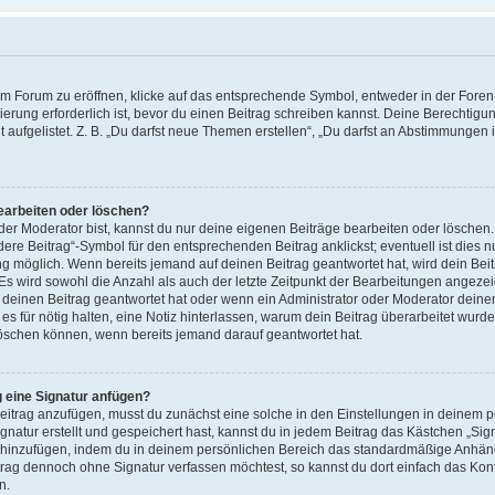
 Forum zu eröffnen, klicke auf das entsprechende Symbol, entweder in der Foren-
rierung erforderlich ist, bevor du einen Beitrag schreiben kannst. Deine Berechtig
t aufgelistet. Z. B. „Du darfst neue Themen erstellen“, „Du darfst an Abstimmungen
bearbeiten oder löschen?
der Moderator bist, kannst du nur deine eigenen Beiträge bearbeiten oder löschen.
ere Beitrag“-Symbol für den entsprechenden Beitrag anklickst; eventuell ist dies n
ng möglich. Wenn bereits jemand auf deinen Beitrag geantwortet hat, wird dein Bei
Es wird sowohl die Anzahl als auch der letzte Zeitpunkt der Bearbeitungen angezei
deinen Beitrag geantwortet hat oder wenn ein Administrator oder Moderator deinen 
 es für nötig halten, eine Notiz hinterlassen, warum dein Beitrag überarbeitet wurd
löschen können, wenn bereits jemand darauf geantwortet hat.
 eine Signatur anfügen?
eitrag anzufügen, musst du zunächst eine solche in den Einstellungen in deinem 
natur erstellt und gespeichert hast, kannst du in jedem Beitrag das Kästchen „Sig
 hinzufügen, indem du in deinem persönlichen Bereich das standardmäßige Anhänge
ag dennoch ohne Signatur verfassen möchtest, so kannst du dort einfach das Kont
n.